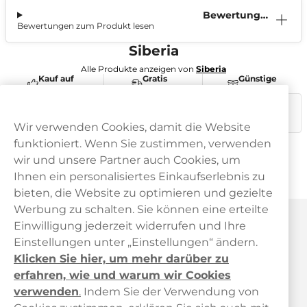
Bewertunge
Bewertungen zum Produkt lesen
n (0)
Siberia
Alle Produkte anzeigen von
Siberia
Kauf auf
Gratis
Günstige
Rechnung
Versand
Preise
Dieses Produkt ist nicht risikofrei und enthält Nikotin, eine
süchtig machende Substanz.
Wir verwenden Cookies, damit die Website
funktioniert. Wenn Sie zustimmen, verwenden
wir und unsere Partner auch Cookies, um
Ihnen ein personalisiertes Einkaufserlebnis zu
bieten, die Website zu optimieren und gezielte
Werbung zu schalten. Sie können eine erteilte
Haypp Österreich
Einwilligung jederzeit widerrufen und Ihre
Einstellungen unter „Einstellungen“ ändern.
Klicken Sie hier, um mehr darüber zu
erfahren, wie und warum wir Cookies
verwenden
.
Indem Sie der Verwendung von