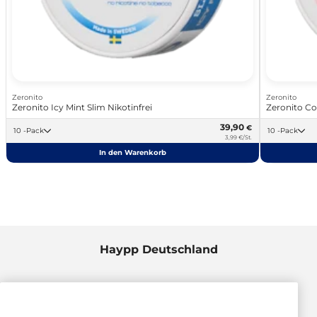
Zeronito
Zeronito
Zeronito Icy Mint Slim Nikotinfrei
Zeronito Col
39,90
€
10 -Pack
10 -Pack
3,99 €/St.
In den Warenkorb
Haypp Deutschland