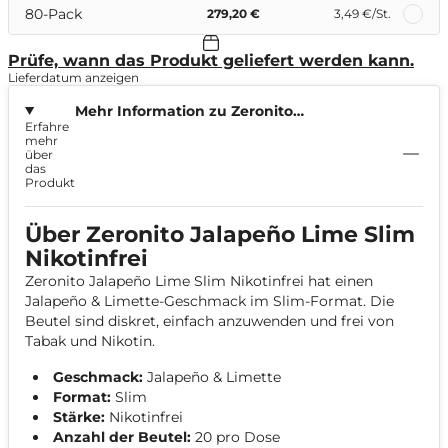
80-Pack
279,20 €
3,49 €
/St.
Prüfe, wann das Produkt geliefert werden kann.
Lieferdatum anzeigen
Mehr Information zu Zeronito
Erfahre
Jalapeño Lime Slim Nikotinfrei
mehr
über
das
Produkt
Über Zeronito Jalapeño Lime Slim
Nikotinfrei
Zeronito Jalapeño Lime Slim Nikotinfrei hat einen
Jalapeño & Limette-Geschmack im Slim-Format. Die
Beutel sind diskret, einfach anzuwenden und frei von
Tabak und Nikotin.
Geschmack:
Jalapeño & Limette
Format:
Slim
Stärke:
Nikotinfrei
Anzahl der Beutel:
20 pro Dose