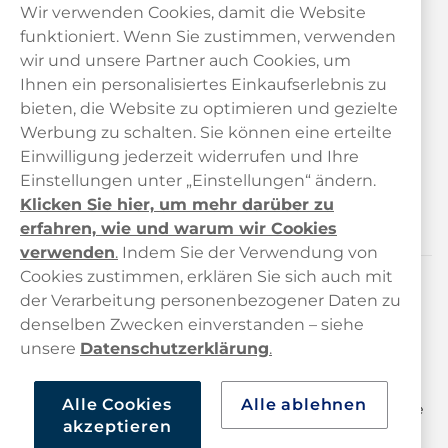
Wir verwenden Cookies, damit die Website
funktioniert. Wenn Sie zustimmen, verwenden
wir und unsere Partner auch Cookies, um
Ihnen ein personalisiertes Einkaufserlebnis zu
bieten, die Website zu optimieren und gezielte
Kundendienst
Werbung zu schalten. Sie können eine erteilte
Einwilligung jederzeit widerrufen und Ihre
Links
Einstellungen unter „Einstellungen“ ändern.
Klicken Sie hier, um mehr darüber zu
Über uns
erfahren, wie und warum wir Cookies
verwenden
.
Indem Sie der Verwendung von
Cookies zustimmen, erklären Sie sich auch mit
der Verarbeitung personenbezogener Daten zu
Kontaktieren Sie uns!
denselben Zwecken einverstanden – siehe
hallo@haypp.com
unsere
Datenschutzerklärung
.
+498001800722
Alle Cookies
Alle ablehnen
Mo/Di/Fr: 09–17 Uhr (Pause 12–13) Mi/Do: 10–19 Uhr (Pause
akzeptieren
14–15)