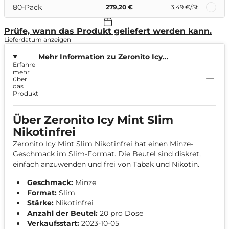
80-Pack
279,20 €
3,49 €
/St.
Prüfe, wann das Produkt geliefert werden kann.
Lieferdatum anzeigen
Mehr Information zu Zeronito Icy
Erfahre
Mint Slim Nikotinfrei
mehr
über
das
Produkt
Über Zeronito Icy Mint Slim
Nikotinfrei
Zeronito Icy Mint Slim Nikotinfrei hat einen Minze-
Geschmack im Slim-Format. Die Beutel sind diskret,
einfach anzuwenden und frei von Tabak und Nikotin.
Geschmack:
Minze
Format:
Slim
Stärke:
Nikotinfrei
Anzahl der Beutel:
20 pro Dose
Verkaufsstart:
2023-10-05