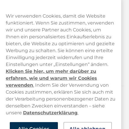
Wir verwenden Cookies, damit die Website
funktioniert. Wenn Sie zustimmen, verwenden
wir und unsere Partner auch Cookies, um
Ihnen ein personalisiertes Einkaufserlebnis zu
bieten, die Website zu optimieren und gezielte
Kundendienst
Werbung zu schalten. Sie können eine erteilte
Einwilligung jederzeit widerrufen und Ihre
Links
Einstellungen unter „Einstellungen“ ändern.
Klicken Sie hier, um mehr darüber zu
Über uns
erfahren, wie und warum wir Cookies
verwenden
.
Indem Sie der Verwendung von
Cookies zustimmen, erklären Sie sich auch mit
der Verarbeitung personenbezogener Daten zu
Kontaktiere uns!
denselben Zwecken einverstanden – siehe
hallo@haypp.com
unsere
Datenschutzerklärung
.
+498001800722
Alle Cookies
Alle ablehnen