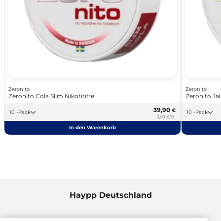
Zeronito
Zeronito
Zeronito Cola Slim Nikotinfrei
Zeronito Ja
39,90
€
10 -Pack
10 -Pack
3,99 €/St.
In den Warenkorb
Haypp Deutschland