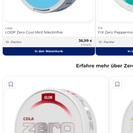
Loop
FIX
LOOP Zero Cool Mint Nikotinfrei
FIX Zero Peppermin
36,99
€
10 -Pack
10 -Pack
3,70 €/St.
In den Warenkorb
In 
Erfahre mehr über Zer