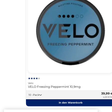
Velo
VELO Freezing Peppermint 10,9mg
39,99
10 -Pack
4,00 €/St
In den Warenkorb