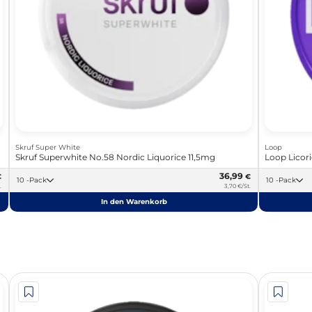
Skruf Super White
Loop
Skruf Superwhite No.58 Nordic Liquorice 11,5mg
Loop Licor
36,99
€
€
10 -Pack
10 -Pack
.
3,70 €/St.
In den Warenkorb