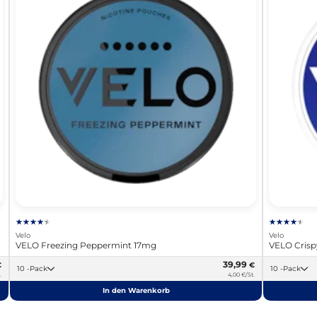
Velo
Velo
VELO Freezing Peppermint 17mg
VELO Cris
39,99
€
€
10 -Pack
10 -Pack
.
4,00 €/St.
In den Warenkorb