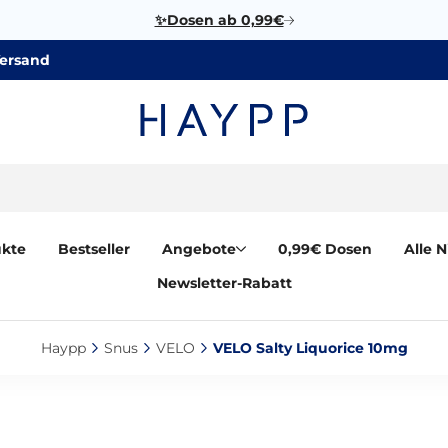
✨Dosen ab 0,99€
Versand
ukte
Bestseller
Angebote
0,99€ Dosen
Alle 
Newsletter-Rabatt
Haypp‎
Snus‎
VELO‎
VELO Salty Liquorice 10mg‎