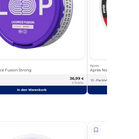
Apres
ice Fusion Strong
Après No.8 Raspberry Liq
36,99
€
10 -Pack
3,70 €/St.
In den Warenkorb
In de