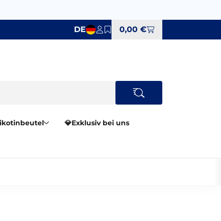
DE
0,00 €
Nikotinbeutel
💎Exklusiv bei uns