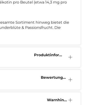
Nikotin pro Beutel (etwa 14,3 mg pro
 gesamte Sortiment hinweg bietet die
nderblüte & Passionsfrucht. Die
Produktinform
ation
Bewertunge
n (1)
Warnhinw
eis