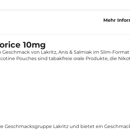
Mehr Infor
Liquorice 
uorice 10mg
n Geschmack von Lakritz, Anis & Salmiak im Slim-Forma
icotine Pouches sind tabakfreie orale Produkte, die Nikot
k
die Geschmacksgruppe Lakritz und bietet ein Geschmacksp