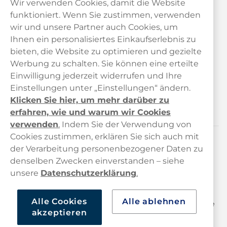
Wir verwenden Cookies, damit die Website
funktioniert. Wenn Sie zustimmen, verwenden
wir und unsere Partner auch Cookies, um
Ihnen ein personalisiertes Einkaufserlebnis zu
bieten, die Website zu optimieren und gezielte
Kundendienst
Werbung zu schalten. Sie können eine erteilte
Einwilligung jederzeit widerrufen und Ihre
Links
Einstellungen unter „Einstellungen“ ändern.
Klicken Sie hier, um mehr darüber zu
Über uns
erfahren, wie und warum wir Cookies
verwenden
.
Indem Sie der Verwendung von
Cookies zustimmen, erklären Sie sich auch mit
der Verarbeitung personenbezogener Daten zu
Kontaktiere uns!
denselben Zwecken einverstanden – siehe
hallo@haypp.com
unsere
Datenschutzerklärung
.
+498001800722
Alle Cookies
Alle ablehnen
Mo/Di/Fr: 09–17 Uhr (Pause 12–13) Mi/Do: 10–19 Uhr (Pause
akzeptieren
14–15)