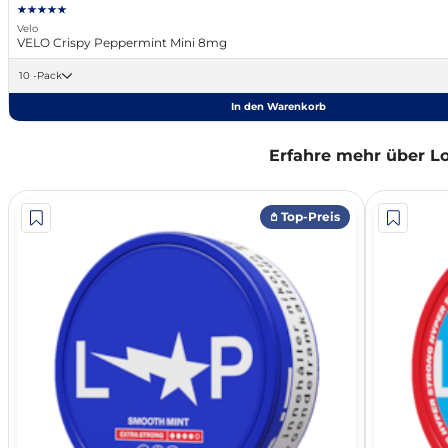
Velo
VELO Crispy Peppermint Mini 8mg
10 -Pack
In den Warenkorb
Erfahre mehr über L
𖤘 Top-Preis