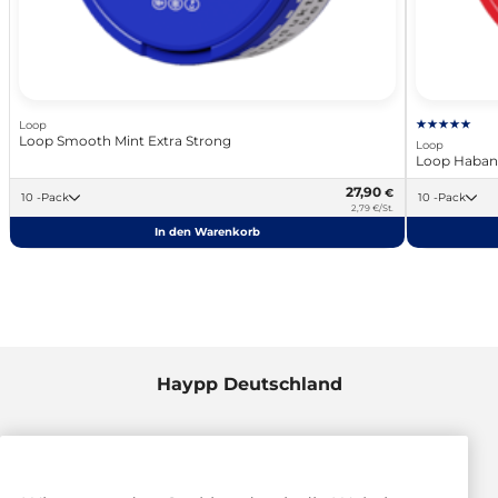
Loop
Loop Smooth Mint Extra Strong
Loop
Loop Habane
27,90
€
10 -Pack
10 -Pack
2,79 €/St.
In den Warenkorb
Haypp Deutschland