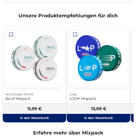
Unsere Produktempfehlungen für dich
Skruf Super White
Loop
M
Skruf Mixpack
LOOP Mixpack
C
11,99 €
13,99 €
In den Warenkorb
In den Warenkorb
Erfahre mehr über Mixpack