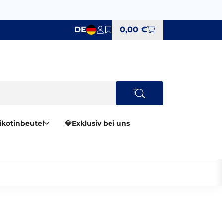
DE
0,00 €
Nikotinbeutel
💎Exklusiv bei uns