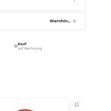
n (0)
Warnhinw
eis
Kauf
auf Rechnung