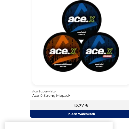
Ace Superwhite
Ace X-Strong Mixpack
13,77 €
In den Warenkorb