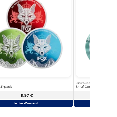
Skruf Super White
Mixpack
Skruf Cool & Crisp Duo
11,97 €
7
In den Warenkorb
In de