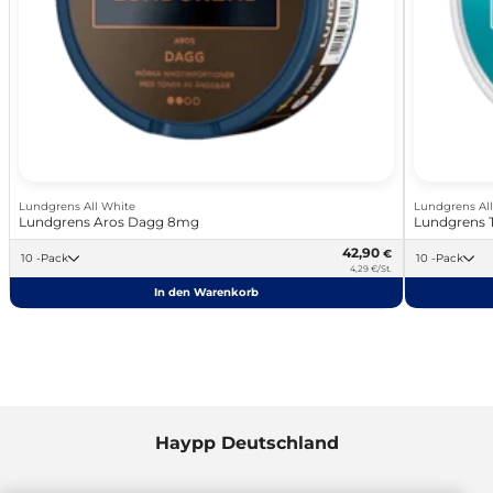
Lundgrens All White
Lundgrens Al
Lundgrens Aros Dagg 8mg
Lundgrens 
42,90
€
10 -Pack
10 -Pack
4,29 €/St.
In den Warenkorb
Haypp Deutschland