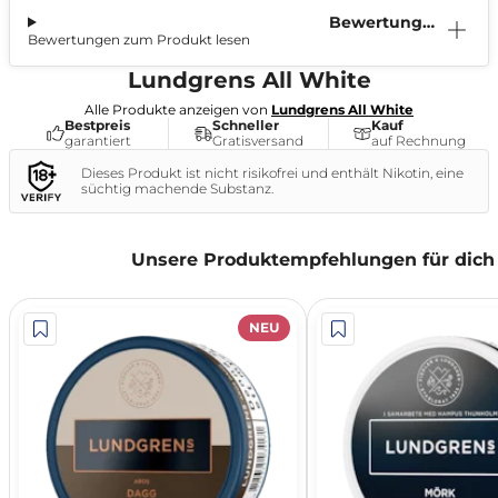
Bewertunge
Bewertungen zum Produkt lesen
n (0)
Lundgrens All White
Alle Produkte anzeigen von
Lundgrens All White
Bestpreis
Schneller
Kauf
garantiert
Gratisversand
auf Rechnung
Dieses Produkt ist nicht risikofrei und enthält Nikotin, eine
süchtig machende Substanz.
Unsere Produktempfehlungen für dich
NEU