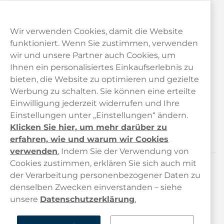
Wir verwenden Cookies, damit die Website
funktioniert. Wenn Sie zustimmen, verwenden
wir und unsere Partner auch Cookies, um
Ihnen ein personalisiertes Einkaufserlebnis zu
bieten, die Website zu optimieren und gezielte
Kundendienst
Werbung zu schalten. Sie können eine erteilte
Einwilligung jederzeit widerrufen und Ihre
Links
Einstellungen unter „Einstellungen“ ändern.
Klicken Sie hier, um mehr darüber zu
Über uns
erfahren, wie und warum wir Cookies
verwenden
.
Indem Sie der Verwendung von
Cookies zustimmen, erklären Sie sich auch mit
der Verarbeitung personenbezogener Daten zu
Kontaktiere uns!
denselben Zwecken einverstanden – siehe
hallo@haypp.com
unsere
Datenschutzerklärung
.
+498001800722