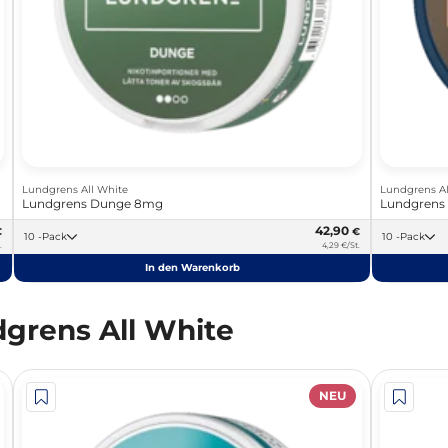
Lundgrens All White
Lundgrens Al
Lundgrens Dunge 8mg
Lundgrens
42,90
€
€
10 -Pack
10 -Pack
.
4,29 €/St.
In den Warenkorb
grens All White
NEU