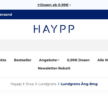
✨Dosen ab 0,99€
Versand
ukte
Bestseller
Angebote
0,99€ Dosen
Alle 
Newsletter-Rabatt
Haypp‎
Snus‎
Lundgrens‎
Lundgrens Äng 8mg‎