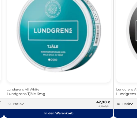
Lundgrens All White
Lundgrens Al
Lundgrens Tjäle 6mg
Lundgrens
42,90
€
€
10 -Pack
10 -Pack
.
4,29 €/St.
In den Warenkorb