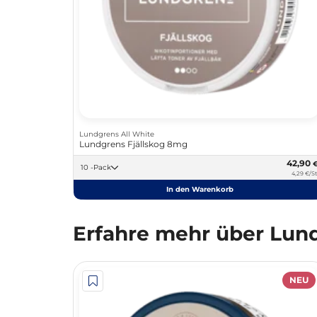
Lundgrens All White
Lundgrens Fjällskog 8mg
42,90
10 -Pack
4,29 €/St
In den Warenkorb
Erfahre mehr über Lund
NEU