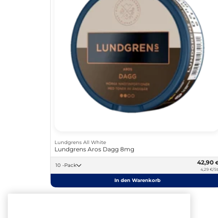
Lundgrens All White
Lundgrens Aros Dagg 8mg
42,90
10 -Pack
4,29 €/St
In den Warenkorb