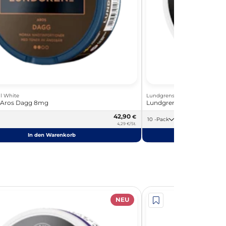
l White
Lundgrens All White
 Aros Dagg 8mg
Lundgrens Månskära 8mg
42,90
€
10 -Pack
4,29 €/St.
In den Warenkorb
In de
NEU