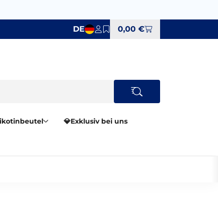
DE
0,00 €
Nikotinbeutel
💎Exklusiv bei uns