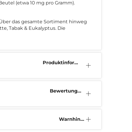
o Beutel (etwa 10 mg pro Gramm).
T. Über das gesamte Sortiment hinweg
te, Tabak & Eukalyptus. Die
Produktinform
ation
Bewertunge
n (0)
Warnhinw
eis