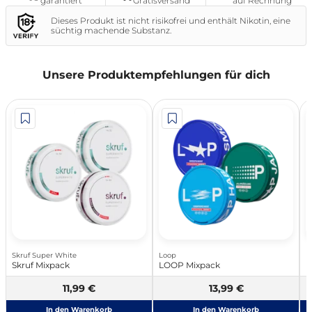
garantiert
Gratisversand
auf Rechnung
Dieses Produkt ist nicht risikofrei und enthält Nikotin, eine
süchtig machende Substanz.
Unsere Produktempfehlungen für dich
Skruf Super White
Loop
H
Skruf Mixpack
LOOP Mixpack
H
11,99 €
13,99 €
In den Warenkorb
In den Warenkorb