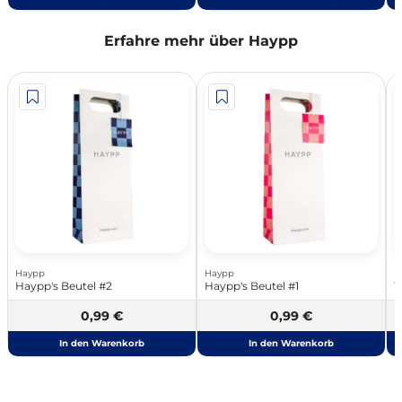
Erfahre mehr über Haypp
Haypp
Haypp
H
Haypp's Beutel #2
Haypp's Beutel #1
W
0,99 €
0,99 €
In den Warenkorb
In den Warenkorb