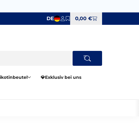
DE
0,00 €
Nikotinbeutel
💎Exklusiv bei uns