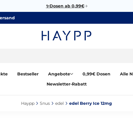
✨Dosen ab 0,99€
Versand
ukte
Bestseller
Angebote
0,99€ Dosen
Alle 
Newsletter-Rabatt
Haypp‎
Snus‎
edel‎
edel Berry Ice 12mg‎