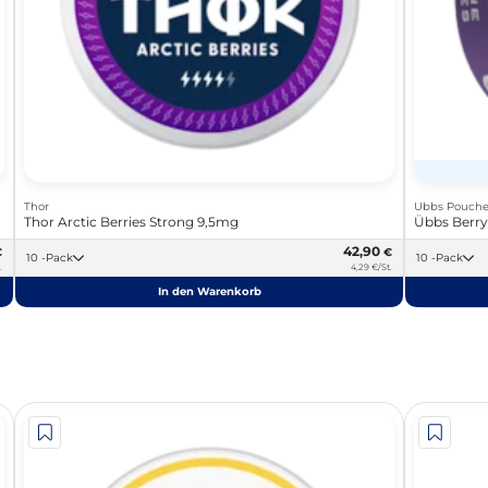
Thor
Ubbs Pouche
Thor Arctic Berries Strong 9,5mg
Übbs Berry
42,90
€
€
10 -Pack
10 -Pack
.
4,29 €/St.
In den Warenkorb