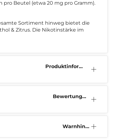
tin pro Beutel (etwa 20 mg pro Gramm).
 gesamte Sortiment hinweg bietet die
l & Zitrus. Die Nikotinstärke im
Produktinform
ation
Bewertunge
n (0)
Warnhinw
eis