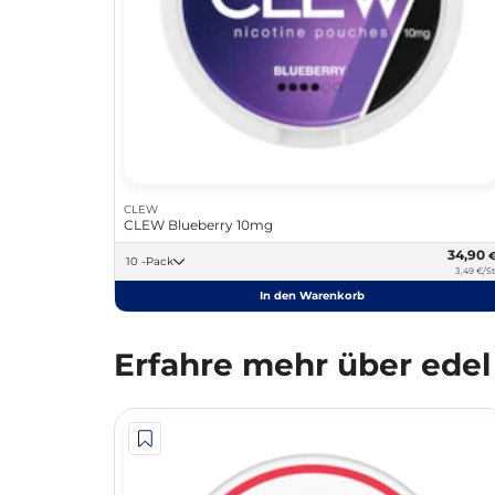
CLEW
CLEW Blueberry 10mg
34,90
10 -Pack
3,49 €/St
In den Warenkorb
Erfahre mehr über edel