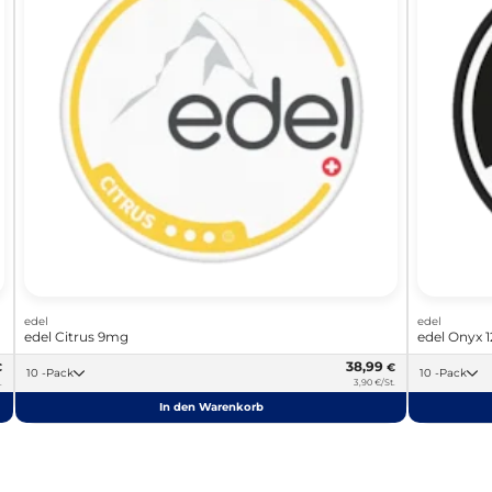
edel
edel
edel Citrus 9mg
edel Onyx 
38,99
€
€
10 -Pack
10 -Pack
.
3,90 €/St.
In den Warenkorb