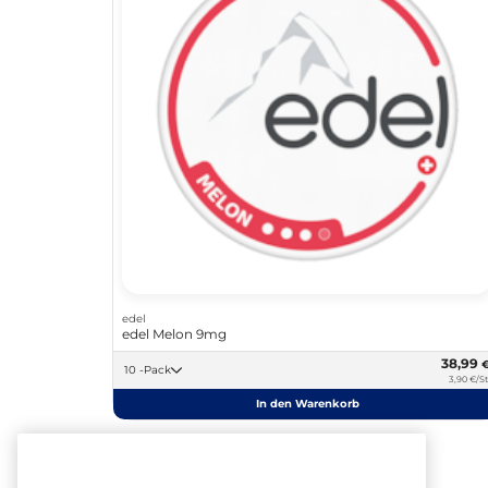
edel
edel Melon 9mg
38,99
10 -Pack
3,90 €/St
In den Warenkorb