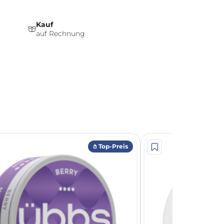
Kauf
auf Rechnung
𖤘 Top-Preis