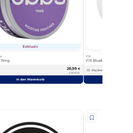
Exklusiv
s
FIX
 11mg
FIX Blueberry Ice 11,5mg
28,99
€
10 -Pack
2,90 €/St.
In den Warenkorb
In de