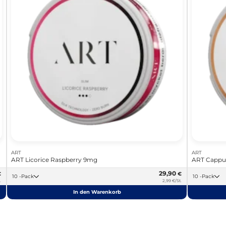
ART
ART
ART Licorice Raspberry 9mg
ART Cappu
29,90
€
€
10 -Pack
10 -Pack
.
2,99 €/St.
In den Warenkorb