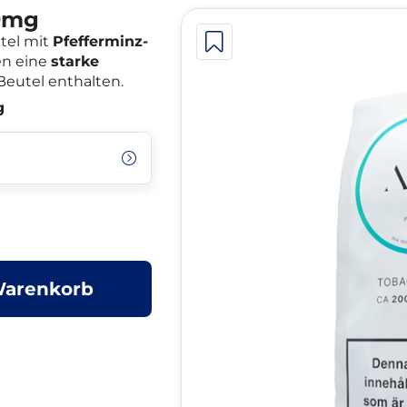
9mg
tel mit
Pfefferminz-
en eine
starke
Beutel enthalten.
g
Warenkorb