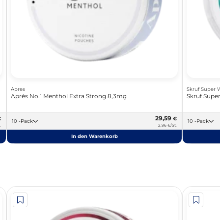
Apres
Skruf Super 
Après No.1 Menthol Extra Strong 8,3mg
Skruf Supe
29,59
€
€
10 -Pack
10 -Pack
.
2,96 €/St.
In den Warenkorb