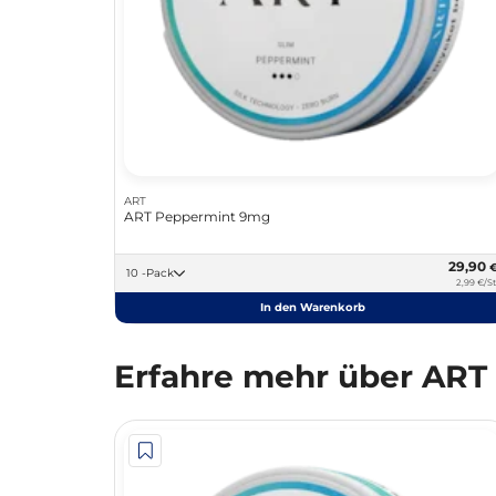
ART
ART Peppermint 9mg
29,90
10 -Pack
2,99 €/St
In den Warenkorb
Erfahre mehr über ART