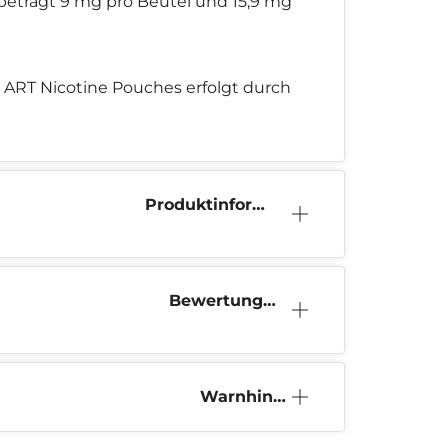
 beträgt 9 mg pro Beutel und 15,9 mg
 ART Nicotine Pouches erfolgt durch
Produktinform
ation
Bewertunge
n (0)
Warnhinw
eis