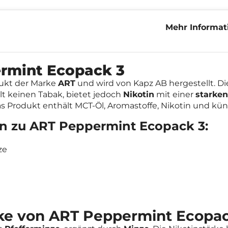
Mehr Informat
Ecopack 9mg
rmint Ecopack 3
dukt der Marke
ART
und wird von Kapz AB hergestellt. D
t keinen Tabak, bietet jedoch
Nikotin
mit einer
starken
as Produkt enthält MCT-Öl, Aromastoffe, Nikotin und küns
nen zu ART Peppermint Ecopack 3:
ze
ke von ART Peppermint Ecopac