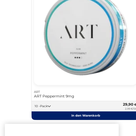
ART
ART Peppermint 9mg
29,90
10 -Pack
2,99 €/St
In den Warenkorb