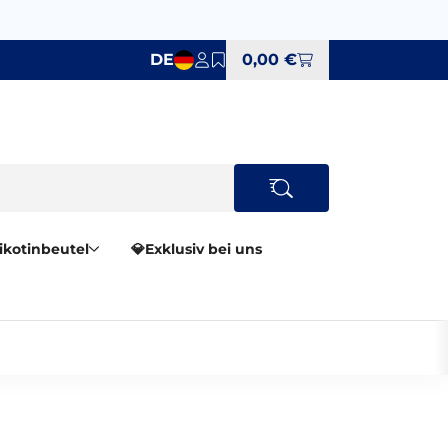
DE
0,00 €
Nikotinbeutel
💎Exklusiv bei uns