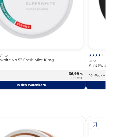
White
rwhite No.53 Fresh Mint 10mg
Klint
Klint Polar Mint 8,4mg
36,99
€
10 -Pack
3,70 €/St.
In den Warenkorb
In de