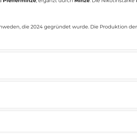
ma
Pfefferminze
, ergänzt durch
Minze
. Die Nikotinstärke
chweden, die 2024 gegründet wurde. Die Produktion der