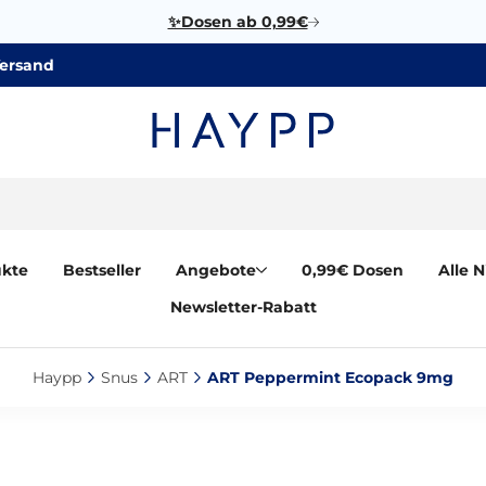
✨Dosen ab 0,99€
Versand
ukte
Bestseller
Angebote
0,99€ Dosen
Alle 
Newsletter-Rabatt
Haypp‎
Snus‎
ART‎
ART Peppermint Ecopack 9mg‎