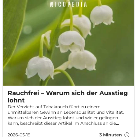
Rauchfrei – Warum sich der Ausstieg
lohnt
Der Verzicht auf Tabakrauch führt zu einem
unmittelbaren Gewinn an Lebensqualität und Vitalität.
Warum sich der Ausstieg lohnt und wie er gelingen
kann, beschreibt dieser Artikel im Anschluss an die
Aktion „Rauchfrei im Mai”, die das Bundesinstitut für
Öffentliche Gesundheit gemeinsam mit der Deutschen
2026-05-19
3 Minuten