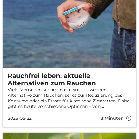
Rauchfrei leben: aktuelle
Alternativen zum Rauchen
Viele Menschen suchen nach einer passenden
Alternative zum Rauchen, sei es zur Reduzierung des
Konsums oder als Ersatz für klassische Zigaretten. Dabei
gibt es heute verschiedene Optionen – von
nikotinhaltigen Produkten bis hin zu nikotinfreien
Alternativen zur Zigarette. In diesem Artikel geben wir
2026-05-22
3 Minuten
einen Überblick über gängige Zigarettenersatzprodukte,
erklären die Unterschiede und zeigen, welche
Alternativen zur Zigarette aktuell verfügbar sind.