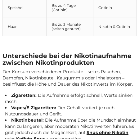
Bis zu 4 Tage
Speichel
Cotinin
(Cotinin)
Bis zu 3 Monate
Haar
Nikotin & Cotinin
(selten genutzt)
Unterschiede bei der Nikotinaufnahme
zwischen Nikotinprodukten
Der Konsum verschiedener Produkte – sei es Rauchen,
Dampfen, Nikotinbeutel, Kaugummis oder Inhalatoren –
beeinflusst die Höhe und Dauer des Nikotinwerts im Körper.
Zigaretten:
Die Aufnahme erfolgt schnell, Werte sinken
rasch.
Vapes/E-Zigaretten:
Der Gehalt variiert je nach
Nutzungsdauer und Gerät.
Nikotinbeutel:
Die Aufnahme über die Mundschleimhaut
kann zu längeren, aber moderaten Nikotinwerten führen. Es
gibt jedoch auch die Möglichkeit, auf
Snus ohne Nikotin
oder
Koffein-Snus
zurückzugreifen.