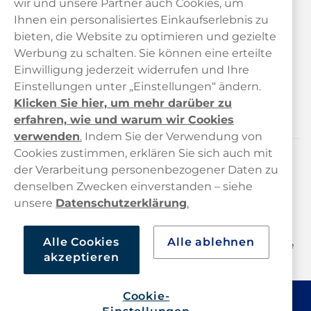
wir und unsere Partner auch Cookies, um
Ihnen ein personalisiertes Einkaufserlebnis zu
bieten, die Website zu optimieren und gezielte
Kundendienst
Werbung zu schalten. Sie können eine erteilte
Einwilligung jederzeit widerrufen und Ihre
Links
Einstellungen unter „Einstellungen“ ändern.
Klicken Sie hier, um mehr darüber zu
Über uns
erfahren, wie und warum wir Cookies
verwenden
.
Indem Sie der Verwendung von
Cookies zustimmen, erklären Sie sich auch mit
der Verarbeitung personenbezogener Daten zu
Kontaktieren Sie uns!
denselben Zwecken einverstanden – siehe
hallo@haypp.com
unsere
Datenschutzerklärung
.
+498001800722
Alle Cookies
Alle ablehnen
Mo/Di/Fr: 09–17 Uhr (Pause 12–13) Mi/Do: 10–19 Uhr (Pause
akzeptieren
14–15)
Cookie-