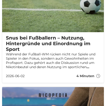
Snus bei Fußballern – Nutzung,
Hintergründe und Einordnung im
Sport
Während der Fußball-WM rücken nicht nur Spiele und
Spieler in den Fokus, sondern auch Gewohnheiten im
Profisport. Dazu gehört auch die Diskussion rund um
Nikotinbeutel und deren Nutzung im sportlichen
Umfeld. Dieser Artikel erklärt, warum Snus bei
Fußballern und Nikotinprodukte im Sport immer
2026-06-02
4 Minuten
sichtbarer werden.