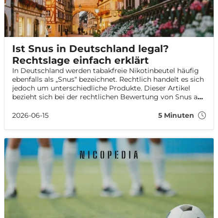
Ist Snus in Deutschland legal?
Rechtslage einfach erklärt
In Deutschland werden tabakfreie Nikotinbeutel häufig
ebenfalls als „Snus“ bezeichnet. Rechtlich handelt es sich
jedoch um unterschiedliche Produkte. Dieser Artikel
bezieht sich bei der rechtlichen Bewertung von Snus auf
traditionellen schwedischen Snus mit Tabak und erklärt
zusätzlich die Unterschiede zu Nikotinbeuteln.
2026-06-15
5 Minuten