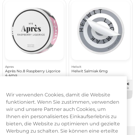
Apres
Helwit
Après No.8 Raspberry Liqorice
Helwit Salmiak 6mg
4,4mg
58,90
63,60
€
€
10 -Pack
10 -Pack
5,89 €/St.
6,36 €/St.
Wir verwenden Cookies, damit die Website
Nicht auf Lager
Nicht auf Lager
funktioniert. Wenn Sie zustimmen, verwenden
Zeigt
28
von
28
Produkten
wir und unsere Partner auch Cookies, um
Ihnen ein personalisiertes Einkaufserlebnis zu
Lakritz
bieten, die Website zu optimieren und gezielte
Werbung zu schalten. Sie können eine erteilte