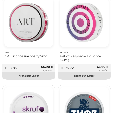
ART
Helwit
ART Licorice Raspberry 9mg
Helwit Raspberry Liquorice
3,5mg
66,90
63,60
€
€
10 -Pack
10 -Pack
6,69 €/St.
6,36 €/St.
Nicht auf Lager
Nicht auf Lager