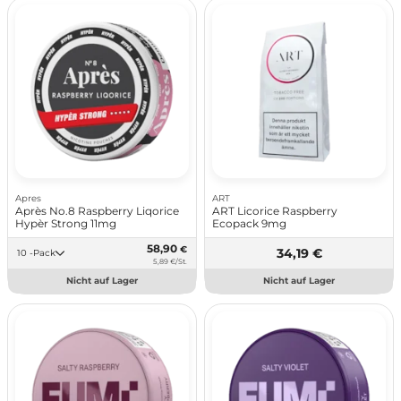
Apres
ART
Après No.8 Raspberry Liqorice
ART Licorice Raspberry
Hypèr Strong 11mg
Ecopack 9mg
58,90
€
34,19 €
10 -Pack
5,89 €/St.
Nicht auf Lager
Nicht auf Lager