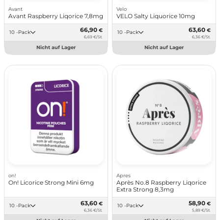
Avant
Velo
Avant Raspberry Liqorice 7,8mg
VELO Salty Liquorice 10mg
66,90
63,60
€
€
10 -Pack
10 -Pack
6,69 €/St.
6,36 €/St.
Nicht auf Lager
Nicht auf Lager
on!
Apres
On! Licorice Strong Mini 6mg
Après No.8 Raspberry Liqorice
Extra Strong 8,3mg
63,60
58,90
€
€
10 -Pack
10 -Pack
6,36 €/St.
5,89 €/St.