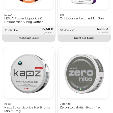
LEWA
on!
LEWA Power Liquorice &
On! Licorice Regular Mini 3mg
Raspberries 50mg Koffein
72,50
63,60
€
€
10 -Pack
10 -Pack
7,25 €/St.
6,36 €/St.
Nicht auf Lager
Nicht auf Lager
Kapz
Zeronito
Kapz Spicy Licorice Ice Strong
Zeronito Lakrits Nikotinfrei
Mini 7,9mg