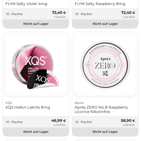
FUMi Salty Violet 4mg
FUMi Salty Raspberry 8mg
72,40
72,40
€
€
10 -Pack
10 -Pack
7,24 €/St.
7,24 €/St.
Nicht auf Lager
Nicht auf Lager
XQS
Apres
XQS Hallon Lakrits 8mg
Après ZERO No.8 Raspberry
Licorice Nikotinfrei
46,99
58,90
€
€
10 -Pack
10 -Pack
4,70 €/St.
5,89 €/St.
Nicht auf Lager
Nicht auf Lager