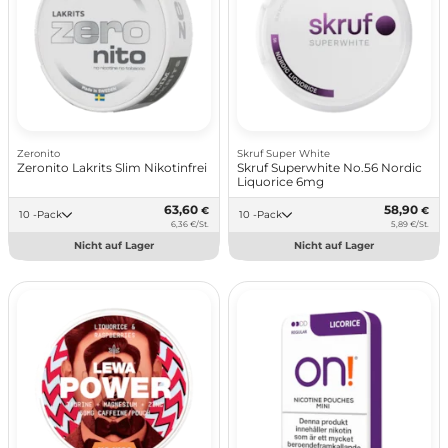
Zeronito
Skruf Super White
Zeronito Lakrits Slim Nikotinfrei
Skruf Superwhite No.56 Nordic
Liquorice 6mg
63,60
58,90
€
€
10 -Pack
10 -Pack
6,36 €/St.
5,89 €/St.
Nicht auf Lager
Nicht auf Lager