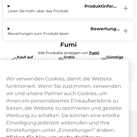
Produktinform
Lesen Sie mehr über das Produkt
ation
Bewertunge
Bewertungen zum Produkt lesen
n (0)
Fumi
Alle Produkte anzeigen von
Fumi
Kauf auf
Gratis
Günstige
Rechnung
Versand
Preise
Dieses Produkt ist nicht risikofrei und enthält Nikotin, eine
süchtig machende Substanz.
Wir verwenden Cookies, damit die Website
funktioniert. Wenn Sie zustimmen, verwenden
wir und unsere Partner auch Cookies, um
Ihnen ein personalisiertes Einkaufserlebnis zu
bieten, die Website zu optimieren und gezielte
Werbung zu schalten. Sie können eine erteilte
Haypp Österreich
Einwilligung jederzeit widerrufen und Ihre
Einstellungen unter „Einstellungen“ ändern.