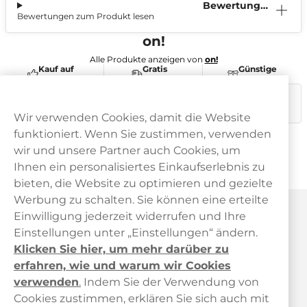
Bewertunge
Bewertungen zum Produkt lesen
n (0)
on!
Alle Produkte anzeigen von
on!
Kauf auf
Gratis
Günstige
Rechnung
Versand
Preise
Dieses Produkt ist nicht risikofrei und enthält Nikotin, eine
süchtig machende Substanz.
Wir verwenden Cookies, damit die Website
funktioniert. Wenn Sie zustimmen, verwenden
wir und unsere Partner auch Cookies, um
Ihnen ein personalisiertes Einkaufserlebnis zu
bieten, die Website zu optimieren und gezielte
Werbung zu schalten. Sie können eine erteilte
Haypp Österreich
Einwilligung jederzeit widerrufen und Ihre
Einstellungen unter „Einstellungen“ ändern.
Klicken Sie hier, um mehr darüber zu
erfahren, wie und warum wir Cookies
verwenden
.
Indem Sie der Verwendung von
Cookies zustimmen, erklären Sie sich auch mit