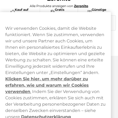
Alle Produkte anzeigen von
Zeronito
Kauf auf
Gratis
Günstige
Rechnung
Versand
Preise
Dieses Produkt ist nicht risikofrei und enthält Nikotin, eine
süchtig machende Substanz.
Wir verwenden Cookies, damit die Website
funktioniert. Wenn Sie zustimmen, verwenden
wir und unsere Partner auch Cookies, um
Ihnen ein personalisiertes Einkaufserlebnis zu
bieten, die Website zu optimieren und gezielte
Werbung zu schalten. Sie können eine erteilte
Haypp Österreich
Einwilligung jederzeit widerrufen und Ihre
Einstellungen unter „Einstellungen“ ändern.
Klicken Sie hier, um mehr darüber zu
erfahren, wie und warum wir Cookies
verwenden
.
Indem Sie der Verwendung von
Cookies zustimmen, erklären Sie sich auch mit
der Verarbeitung personenbezogener Daten zu
Kundendienst
denselben Zwecken einverstanden – siehe
unsere
Datenschutzerklärung
.