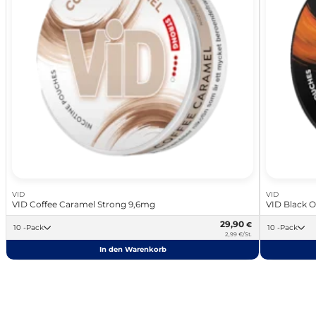
VID
VID
VID Coffee Caramel Strong 9,6mg
VID Black 
29,90
€
10 -Pack
10 -Pack
2,99 €/St.
In den Warenkorb