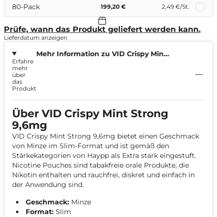
80-Pack
199,20 €
2,49 €
/St.
Prüfe, wann das Produkt geliefert werden kann.
Lieferdatum anzeigen
Mehr Information zu VID Crispy Mint
Erfahre
Strong 9,6mg
mehr
über
das
Produkt
Über VID Crispy Mint Strong
9,6mg
VID Crispy Mint Strong 9,6mg bietet einen Geschmack
von Minze im Slim-Format und ist gemäß den
Stärkekategorien von Haypp als Extra stark eingestuft.
Nicotine Pouches sind tabakfreie orale Produkte, die
Nikotin enthalten und rauchfrei, diskret und einfach in
der Anwendung sind.
Geschmack:
Minze
Format:
Slim