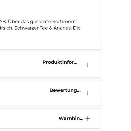
 AB. Über das gesamte Sortiment
rsich, Schwarzer Tee & Ananas. Die
Produktinform
ation
Bewertunge
n (0)
Warnhinw
eis