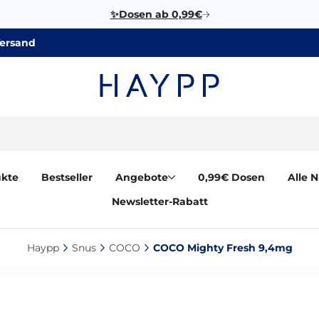
✨Dosen ab 0,99€
Versand
ukte
Bestseller
Angebote
0,99€ Dosen
Alle 
Newsletter-Rabatt
Haypp‎
Snus‎
COCO‎
COCO Mighty Fresh 9,4mg‎