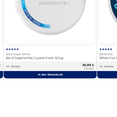
Skruf Super White
White Fox
Skruf Superwhite Crystal Fresh 12mg
White Fox
36,99
€
€
10 -Pack
10 -Pack
.
3,70 €/St.
In den Warenkorb