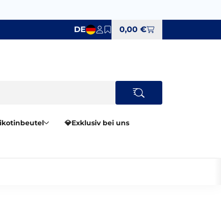
DE
0,00 €
Nikotinbeutel
💎Exklusiv bei uns