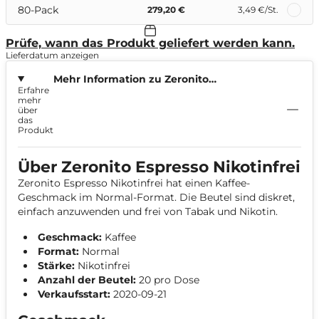
80-Pack
279,20 €
3,49 €
/St.
Prüfe, wann das Produkt geliefert werden kann.
Lieferdatum anzeigen
Mehr Information zu Zeronito
Erfahre
Espresso Nikotinfrei
mehr
über
das
Produkt
Über Zeronito Espresso Nikotinfrei
Zeronito Espresso Nikotinfrei hat einen Kaffee-
Geschmack im Normal-Format. Die Beutel sind diskret,
einfach anzuwenden und frei von Tabak und Nikotin.
Geschmack:
Kaffee
Format:
Normal
Stärke:
Nikotinfrei
Anzahl der Beutel:
20 pro Dose
Verkaufsstart:
2020-09-21