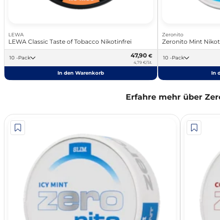
LEWA
Zeronito
LEWA Classic Taste of Tobacco Nikotinfrei
Zeronito Mint Nikot
47,90
€
10 -Pack
10 -Pack
4,79 €/St.
In den Warenkorb
In 
Erfahre mehr über Zer