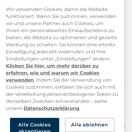
Wir verwenden Cookies, damit die Website
funktioniert. Wenn Sie zustimmen, verwenden
wir und unsere Partner auch Cookies, um
Ihnen ein personalisiertes Einkaufserlebnis zu
bieten, die Website zu optimieren und gezielte
Kundendienst
Werbung zu schalten. Sie können eine erteilte
Einwilligung jederzeit widerrufen und Ihre
Links
Einstellungen unter „Einstellungen“ ändern.
Klicken Sie hier, um mehr darüber zu
Über uns
erfahren, wie und warum wir Cookies
verwenden
.
Indem Sie der Verwendung von
Cookies zustimmen, erklären Sie sich auch mit
der Verarbeitung personenbezogener Daten zu
Kontaktiere uns!
denselben Zwecken einverstanden – siehe
hallo@haypp.com
unsere
Datenschutzerklärung
.
+498001800722
Alle Cookies
Alle ablehnen
Mo/Di/Fr: 09–17 Uhr (Pause 12–13) Mi/Do: 10–19 Uhr (Pause
akzeptieren
14–15)