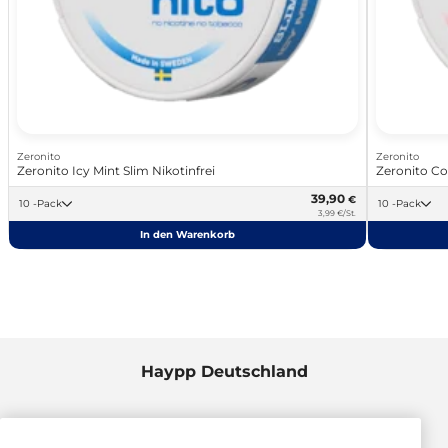
Zeronito
Zeronito
Zeronito Icy Mint Slim Nikotinfrei
Zeronito Col
39,90
€
10 -Pack
10 -Pack
3,99 €/St.
In den Warenkorb
Haypp Deutschland