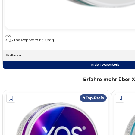
XQS
XQS The Peppermint 10mg
10 -Pack
In den Warenkorb
Erfahre mehr über 
𖤘 Top-Preis