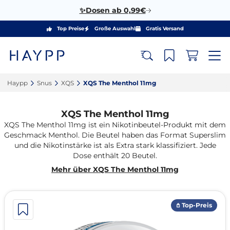
✨Dosen ab 0,99€
Top Preise
Große Auswahl
Gratis Versand
Haypp‎
Snus‎
XQS‎
XQS The Menthol 11mg‎
XQS The Menthol 11mg
XQS The Menthol 11mg ist ein Nikotinbeutel-Produkt mit dem
Geschmack Menthol. Die Beutel haben das Format Superslim
und die Nikotinstärke ist als Extra stark klassifiziert. Jede
Dose enthält 20 Beutel.
Mehr über XQS The Menthol 11mg
𖤘 Top-Preis