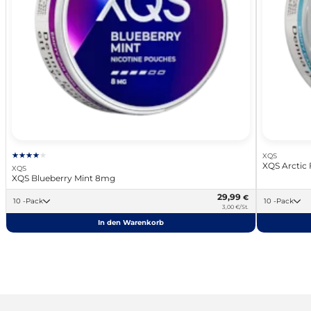
XQS
XQS Arctic 
XQS
XQS Blueberry Mint 8mg
29,99
€
10 -Pack
10 -Pack
3,00 €/St.
In den Warenkorb