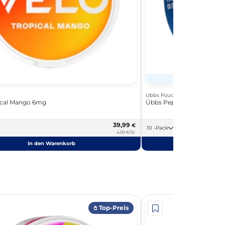
Ex
Ubbs Pouches
ical Mango 6mg
Übbs Peppermint 6mg
39,99
€
10 -Pack
4,00 €/St.
In den Warenkorb
In de
𖤘 Top-Preis