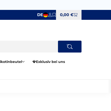
DE
0,00 €
Nikotinbeutel
💎Exklusiv bei uns