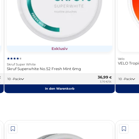
Exklusiv
Velo
VELO Trop
Skruf Super White
Skruf Superwhite No.52 Fresh Mint 6mg
36,99
€
€
10 -Pack
10 -Pack
.
3,70 €/St.
In den Warenkorb