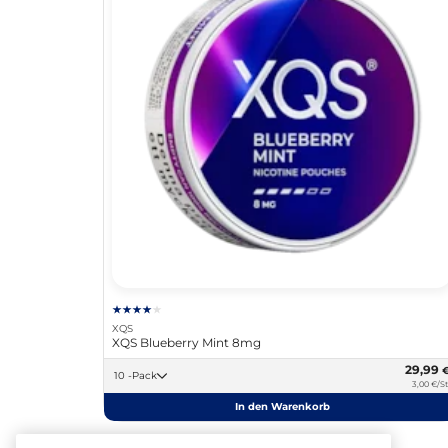
XQS
XQS Blueberry Mint 8mg
29,99
10 -Pack
3,00 €/St
In den Warenkorb