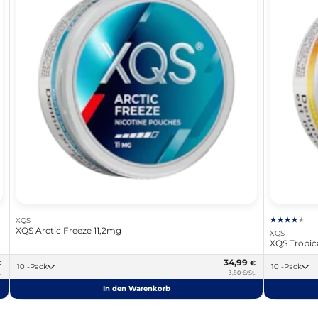
XQS
XQS Arctic Freeze 11,2mg
XQS
XQS Tropic
34,99
€
€
10 -Pack
10 -Pack
.
3,50 €/St.
In den Warenkorb