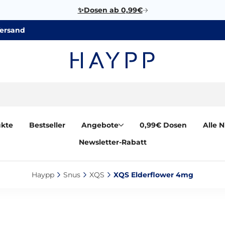
✨Dosen ab 0,99€
Versand
ukte
Bestseller
Angebote
0,99€ Dosen
Alle 
Newsletter-Rabatt
Haypp‎
Snus‎
XQS‎
XQS Elderflower 4mg‎