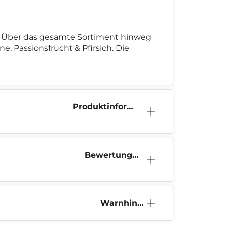
II. Über das gesamte Sortiment hinweg
, Passionsfrucht & Pfirsich. Die
Produktinform
ation
Bewertunge
n (0)
Warnhinw
eis