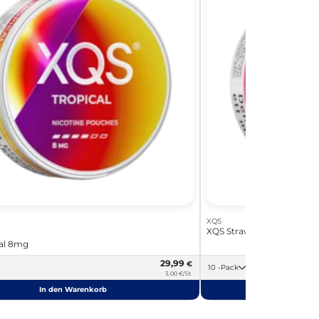
XQS
XQS Strawberry Kiwi 8mg
al 8mg
29,99
€
10 -Pack
3,00 €/St.
In den Warenkorb
In de