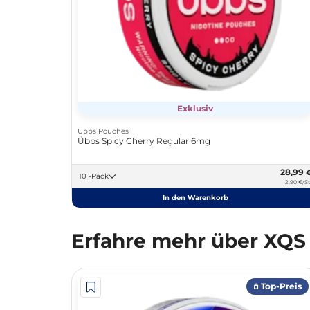
Exklusiv
Ubbs Pouches
Übbs Spicy Cherry Regular 6mg
28,99
10 -Pack
2,90 €/St
In den Warenkorb
Erfahre mehr über XQS
𖤘 Top-Preis