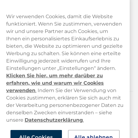
Wir verwenden Cookies, damit die Website
funktioniert. Wenn Sie zustimmen, verwenden
wir und unsere Partner auch Cookies, um
Ihnen ein personalisiertes Einkaufserlebnis zu
bieten, die Website zu optimieren und gezielte
Kundendienst
Werbung zu schalten. Sie können eine erteilte
Einwilligung jederzeit widerrufen und Ihre
Links
Einstellungen unter „Einstellungen“ ändern.
Klicken Sie hier, um mehr darüber zu
Über uns
erfahren, wie und warum wir Cookies
verwenden
.
Indem Sie der Verwendung von
Cookies zustimmen, erklären Sie sich auch mit
der Verarbeitung personenbezogener Daten zu
Kontaktiere uns!
denselben Zwecken einverstanden – siehe
hallo@haypp.com
unsere
Datenschutzerklärung
.
+498001800722
Alle Cookies
Alle ablehnen