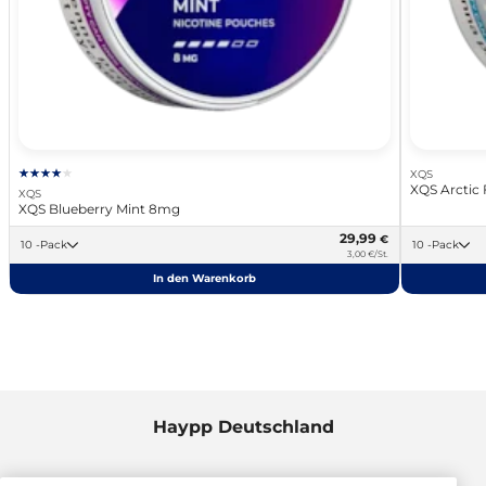
XQS
XQS Arctic 
XQS
XQS Blueberry Mint 8mg
29,99
€
10 -Pack
10 -Pack
3,00 €/St.
In den Warenkorb
Haypp Deutschland