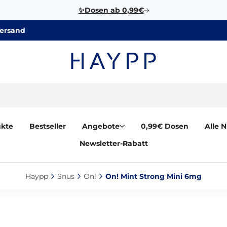
✨Dosen ab 0,99€
Versand
ukte
Bestseller
Angebote
0,99€ Dosen
Alle 
Newsletter-Rabatt
Haypp‎
Snus‎
On!‎
On! Mint Strong Mini 6mg‎