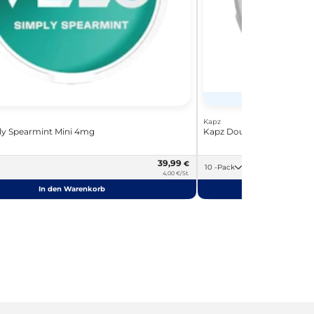
Ex
Kapz
y Spearmint Mini 4mg
Kapz Double Mint Mini 4
39,99
€
10 -Pack
4,00 €/St.
In den Warenkorb
In de