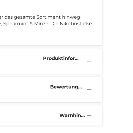
ber das gesamte Sortiment hinweg
, Spearmint & Minze. Die Nikotinstärke
Produktinform
ation
Bewertunge
n (0)
Warnhinw
eis