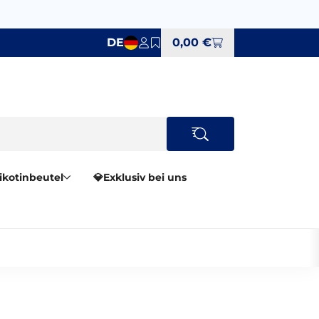
DE
0,00 €
Nikotinbeutel
💎Exklusiv bei uns