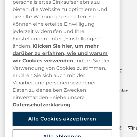
personalisiertes Einkaufserlebnis zu
bieten, die Website zu optimieren und
gezielte Werbung zu schalten. Sie
können eine erteilte Einwilligung
jederzeit widerrufen und Ihre
Kundendienst
Einstellungen unter „Einstellungen“
ändern.
Klicken Sie hier, um mehr
Kundendienst
darüber zu erfahren, wie und warum
FAQ
wir Cookies verwenden
.
Indem Sie der
Verwendung von Cookies zustimmen,
Paketstatus & Sendungsverfolgung
erklären Sie sich auch mit der
Versand und Lieferung
Verarbeitung personenbezogener
Daten zu denselben Zwecken
Retoure anmelden / Kauf hier widerrufen
einverstanden – siehe unsere
Datenschutzerklärung
.
Alle Cookies akzeptieren
Kontaktiere uns!
h
Alle ablehnen