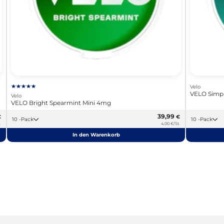
Velo
VELO Simpl
Velo
VELO Bright Spearmint Mini 4mg
39,99
€
€
10 -Pack
10 -Pack
.
4,00 €/St.
In den Warenkorb