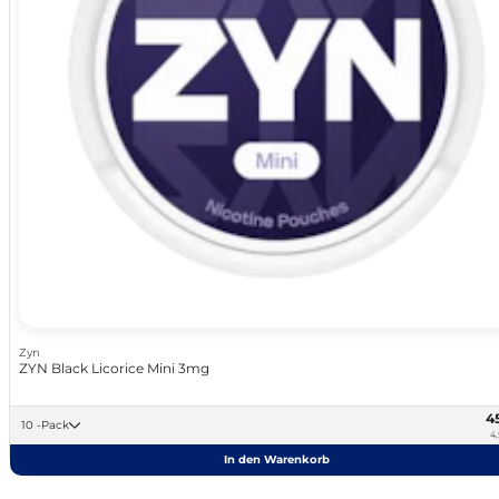
Zyn
ZYN Black Licorice Mini 3mg
4
10 -Pack
4,
In den Warenkorb