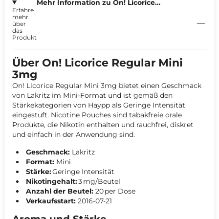
Mehr Information zu On! Licorice
Erfahre
Regular Mini 3mg
mehr
über
das
Produkt
Über On! Licorice Regular Mini
3mg
On! Licorice Regular Mini 3mg bietet einen Geschmack
von Lakritz im Mini-Format und ist gemäß den
Stärkekategorien von Haypp als Geringe Intensität
eingestuft. Nicotine Pouches sind tabakfreie orale
Produkte, die Nikotin enthalten und rauchfrei, diskret
und einfach in der Anwendung sind.
Geschmack:
Lakritz
Format:
Mini
Stärke:
Geringe Intensität
Nikotingehalt:
3 mg/Beutel
Anzahl der Beutel:
20 per Dose
Verkaufsstart:
2016-07-21