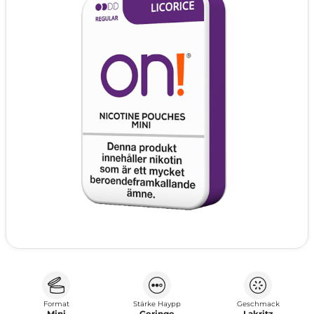
Format
Stärke Haypp
Geschmack
Mini
Geringe
Lakritz