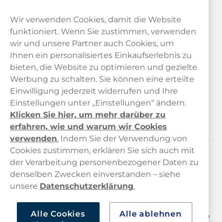
Wir verwenden Cookies, damit die Website
funktioniert. Wenn Sie zustimmen, verwenden
wir und unsere Partner auch Cookies, um
Ihnen ein personalisiertes Einkaufserlebnis zu
bieten, die Website zu optimieren und gezielte
Kundendienst
Werbung zu schalten. Sie können eine erteilte
Einwilligung jederzeit widerrufen und Ihre
Links
Einstellungen unter „Einstellungen“ ändern.
Klicken Sie hier, um mehr darüber zu
Über uns
erfahren, wie und warum wir Cookies
verwenden
.
Indem Sie der Verwendung von
Cookies zustimmen, erklären Sie sich auch mit
der Verarbeitung personenbezogener Daten zu
Kontaktiere uns!
denselben Zwecken einverstanden – siehe
hallo@haypp.com
unsere
Datenschutzerklärung
.
+498001800722
Alle Cookies
Alle ablehnen
Mo/Di/Fr: 09–17 Uhr (Pause 12–13) Mi/Do: 10–19 Uhr (Pause