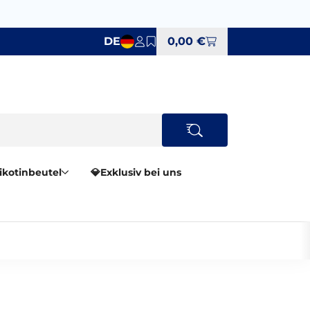
DE
0,00 €
Nikotinbeutel
💎Exklusiv bei uns