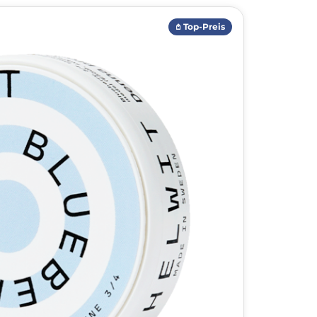
𖤘 Top-Preis