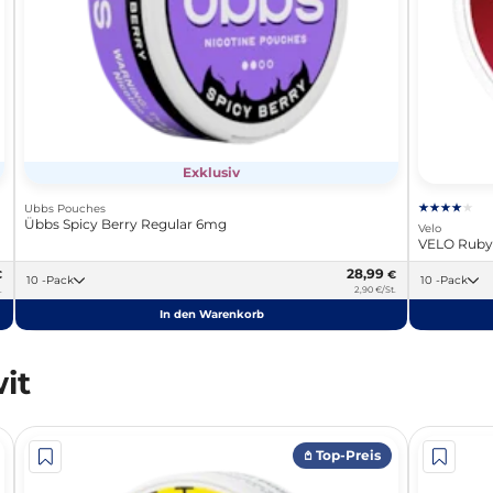
Exklusiv
Ubbs Pouches
Übbs Spicy Berry Regular 6mg
Velo
VELO Ruby
28,99
€
€
10 -Pack
10 -Pack
.
2,90 €/St.
In den Warenkorb
it
𖤘 Top-Preis