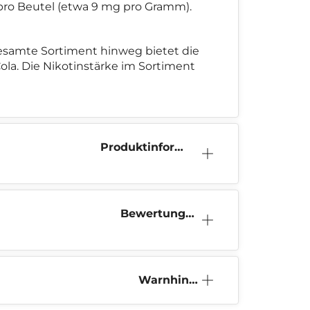
 pro Beutel (etwa 9 mg pro Gramm).
gesamte Sortiment hinweg bietet die
ola. Die Nikotinstärke im Sortiment
Produktinform
ation
Bewertunge
n (1)
Warnhinw
eis