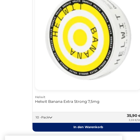
Helwit
Helwit Banana Extra Strong 7,5mg
35,90
10 -Pack
3,59 €/St
In den Warenkorb