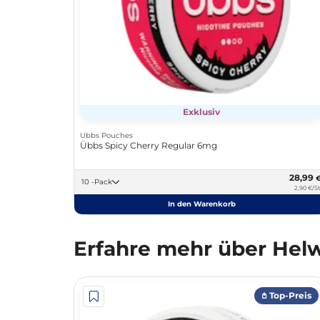
Exklusiv
Ubbs Pouches
Übbs Spicy Cherry Regular 6mg
28,99
10 -Pack
2,90 €/St
In den Warenkorb
Erfahre mehr über Helw
𖤘 Top-Preis