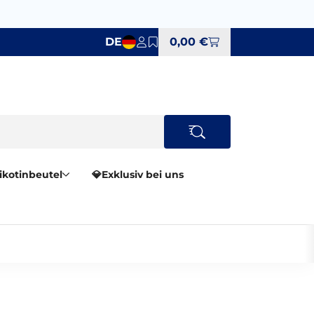
DE
0,00 €
Nikotinbeutel
💎Exklusiv bei uns