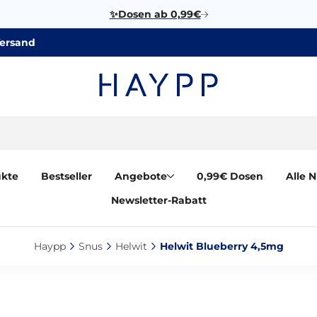
✨Dosen ab 0,99€
Versand
ukte
Bestseller
Angebote
0,99€ Dosen
Alle 
Newsletter-Rabatt
Haypp‎
Snus‎
Helwit‎
Helwit Blueberry 4,5mg‎