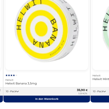
Helwit
Helwit Min
Helwit
Helwit Banana 3,5mg
35,90
€
€
10 -Pack
10 -Pack
.
3,59 €/St.
In den Warenkorb