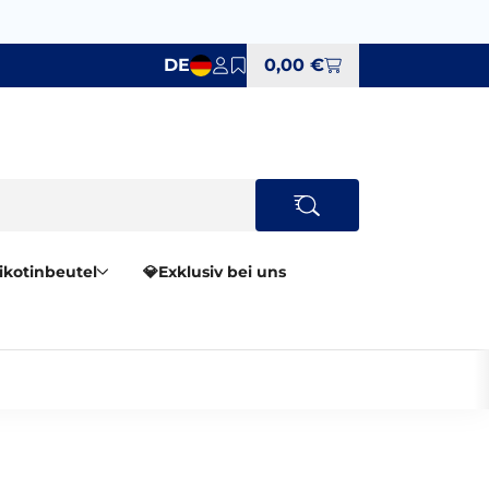
DE
0,00 €
Nikotinbeutel
💎Exklusiv bei uns