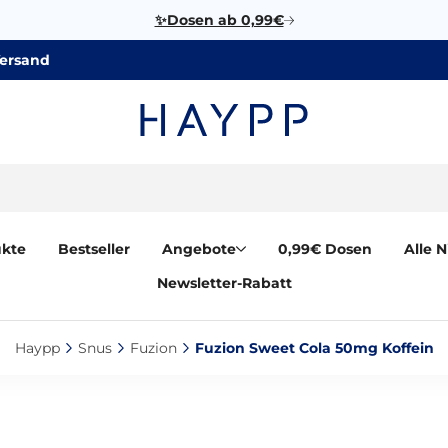
✨Dosen ab 0,99€
Versand
ukte
Bestseller
Angebote
0,99€ Dosen
Alle 
Newsletter-Rabatt
Haypp‎
Snus‎
Fuzion‎
Fuzion Sweet Cola 50mg Koffein‎