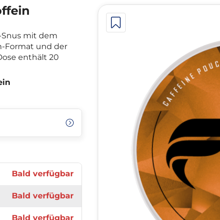
ffein
n-Snus mit dem
m-Format und der
Dose enthält 20
ein
Bald verfügbar
Bald verfügbar
Bald verfügbar