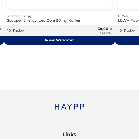
Scooper Energy
LEWA
Scooper Energy Iced Cola 80mg Koffein
LEWA Powe
39,90
€
€
10 -Pack
10 -Pack
.
3,99 €/St.
In den Warenkorb
Links