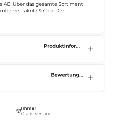
nus AB. Über das gesamte Sortiment
beere, Lakritz & Cola. Der
Produktinform
ation
Bewertunge
n (0)
Immer
Gratis Versand