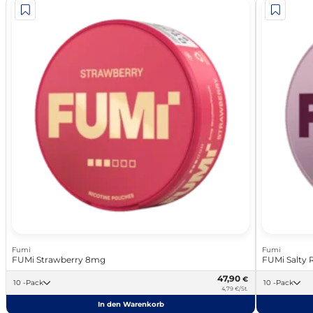
Fumi
Fumi
FUMi Strawberry 8mg
FUMi Salty
47,90
€
10 -Pack
10 -Pack
4,79 €/St.
In den Warenkorb