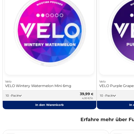
Velo
Velo
VELO Wintery Watermelon Mini 6mg
VELO Purple Grape
39,99
€
10 -Pack
10 -Pack
4,00 €/St.
In den Warenkorb
In
Erfahre mehr über F