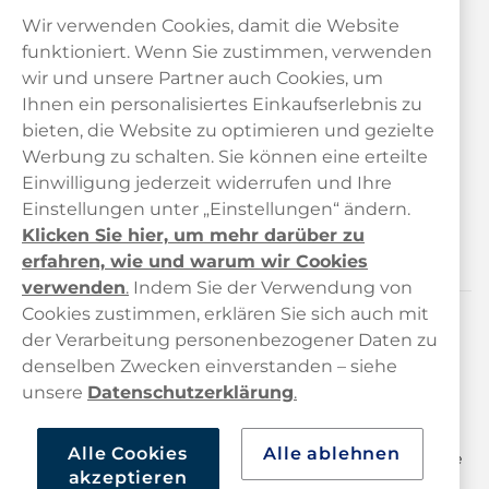
Wir verwenden Cookies, damit die Website
funktioniert. Wenn Sie zustimmen, verwenden
wir und unsere Partner auch Cookies, um
Ihnen ein personalisiertes Einkaufserlebnis zu
bieten, die Website zu optimieren und gezielte
Kundendienst
Werbung zu schalten. Sie können eine erteilte
Einwilligung jederzeit widerrufen und Ihre
Links
Einstellungen unter „Einstellungen“ ändern.
Klicken Sie hier, um mehr darüber zu
Über uns
erfahren, wie und warum wir Cookies
verwenden
.
Indem Sie der Verwendung von
Cookies zustimmen, erklären Sie sich auch mit
der Verarbeitung personenbezogener Daten zu
Kontaktiere uns!
denselben Zwecken einverstanden – siehe
hallo@haypp.com
unsere
Datenschutzerklärung
.
+498001800722
Alle Cookies
Alle ablehnen
Mo/Di/Fr: 09–17 Uhr (Pause 12–13) Mi/Do: 10–19 Uhr (Pause
akzeptieren
14–15)