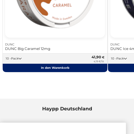
DUNC
DUNC
DUNC Big Caramel 12mg
DUNC Ice 4
41,90
€
10 -Pack
10 -Pack
4,19 €/St.
In den Warenkorb
Haypp Deutschland