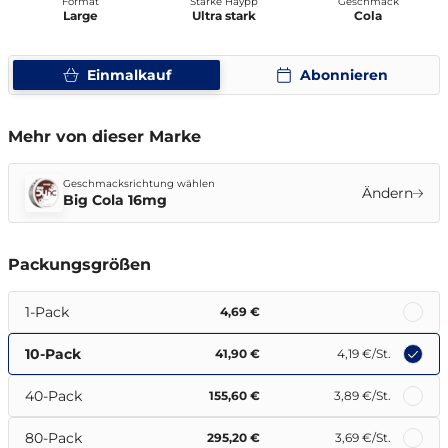
Format
Stärke Haypp
Geschmack
Large
Ultra stark
Cola
Einmalkauf
Abonnieren
Mehr von dieser Marke
Geschmacksrichtung wählen
Ändern
Big Cola 16mg
Packungsgrößen
1-Pack
4,69 €
10-Pack
41,90 €
4,19 €
/St.
40-Pack
155,60 €
3,89 €
/St.
80-Pack
295,20 €
3,69 €
/St.