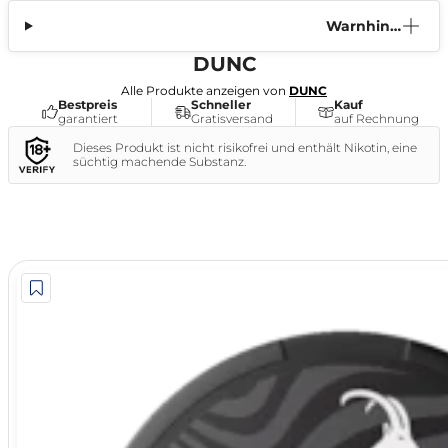
Warnhinw
eis
DUNC
Alle Produkte anzeigen von
DUNC
Bestpreis
Schneller
Kauf
garantiert
Gratisversand
auf Rechnung
Dieses Produkt ist nicht risikofrei und enthält Nikotin, eine
süchtig machende Substanz.