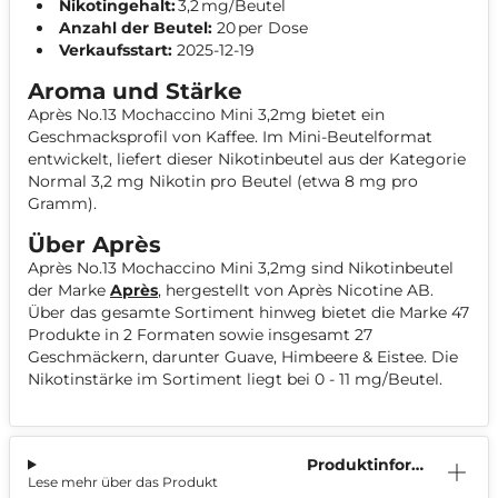
Nikotingehalt:
3,2 mg/Beutel
Anzahl der Beutel:
20 per Dose
Verkaufsstart:
2025-12-19
Aroma und Stärke
Après No.13 Mochaccino Mini 3,2mg bietet ein
Geschmacksprofil von Kaffee. Im Mini-Beutelformat
entwickelt, liefert dieser Nikotinbeutel aus der Kategorie
Normal 3,2 mg Nikotin pro Beutel (etwa 8 mg pro
Gramm).
Über Après
Après No.13 Mochaccino Mini 3,2mg sind Nikotinbeutel
der Marke
Après
, hergestellt von Après Nicotine AB.
Über das gesamte Sortiment hinweg bietet die Marke 47
Produkte in 2 Formaten sowie insgesamt 27
Geschmäckern, darunter Guave, Himbeere & Eistee. Die
Nikotinstärke im Sortiment liegt bei 0 - 11 mg/Beutel.
Produktinform
Lese mehr über das Produkt
ation