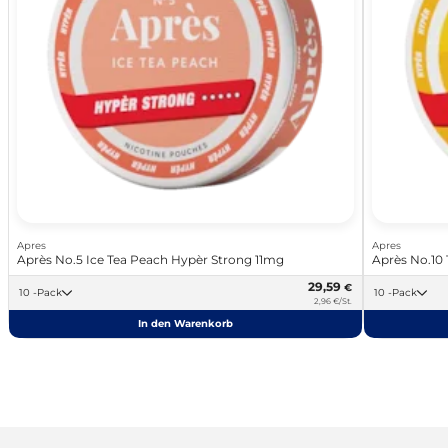
Apres
Apres
Après No.5 Ice Tea Peach Hypèr Strong 11mg
Après No.10 
29,59
€
10 -Pack
10 -Pack
2,96 €/St.
In den Warenkorb