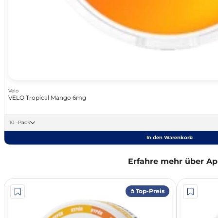
Velo
VELO Tropical Mango 6mg
10 -Pack
In den Warenkorb
Erfahre mehr über Ap
𖤘 Top-Preis