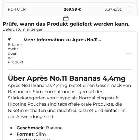
80-Pack
269,99 €
3,37 €
/St.
Prüfe, wann das Produkt geliefert werden kann.
Lieferdatum anzeigen
Mehr Information zu Après No.11
Erfahre
Bananas 4,4mg
mehr
über
das
Produkt
Über Après No.11 Bananas 4,4mg
Après No.11 Bananas 4,4mg bietet einen Geschmack von
Banane im Slim-Format und ist gemäß den
Stärkekategorien von Haypp als Normal eingestuft.
Nicotine Pouches sind tabakfreie orale Produkte, die
Nikotin enthalten und rauchfrei, diskret und einfach in
der Anwendung sind.
Geschmack:
Banane
Format:
Slim