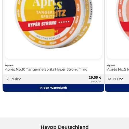
Apres
Apres
Après No.10 Tangerine Spritz Hypèr Strong 11mg
Après No.5 
29,59
€
10 -Pack
10 -Pack
2,96 €/St.
In den Warenkorb
Haypp Deutschland