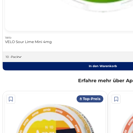
Velo
VELO Sour Lime Mini 4mg
10 -Pack
In den Warenkorb
Erfahre mehr über Ap
𖤘 Top-Preis