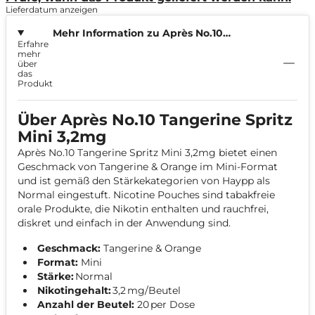
Lieferdatum anzeigen
Mehr Information zu Après No.10
Erfahre
Tangerine Spritz Mini 3,2mg
mehr
über
das
Produkt
Über Après No.10 Tangerine Spritz
Mini 3,2mg
Après No.10 Tangerine Spritz Mini 3,2mg bietet einen
Geschmack von Tangerine & Orange im Mini-Format
und ist gemäß den Stärkekategorien von Haypp als
Normal eingestuft. Nicotine Pouches sind tabakfreie
orale Produkte, die Nikotin enthalten und rauchfrei,
diskret und einfach in der Anwendung sind.
Geschmack:
Tangerine & Orange
Format:
Mini
Stärke:
Normal
Nikotingehalt:
3,2 mg/Beutel
Anzahl der Beutel:
20 per Dose