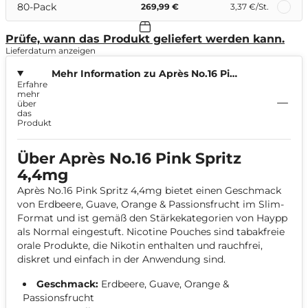
80-Pack
269,99 €
3,37 €
/St.
Prüfe, wann das Produkt geliefert werden kann.
Lieferdatum anzeigen
Mehr Information zu Après No.16 Pink
Erfahre
Spritz 4,4mg
mehr
über
das
Produkt
Über Après No.16 Pink Spritz
4,4mg
Après No.16 Pink Spritz 4,4mg bietet einen Geschmack
von Erdbeere, Guave, Orange & Passionsfrucht im Slim-
Format und ist gemäß den Stärkekategorien von Haypp
als Normal eingestuft. Nicotine Pouches sind tabakfreie
orale Produkte, die Nikotin enthalten und rauchfrei,
diskret und einfach in der Anwendung sind.
Geschmack:
Erdbeere, Guave, Orange &
Passionsfrucht