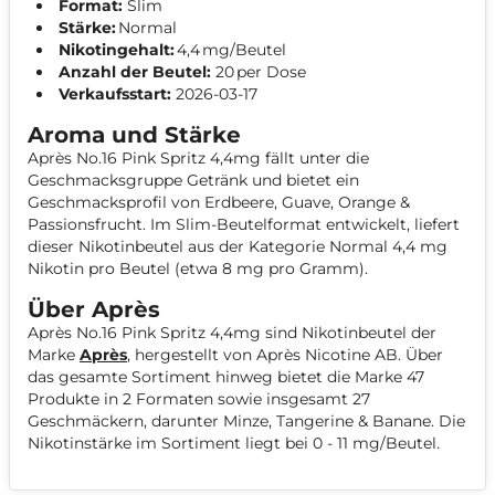
Format:
Slim
Stärke:
Normal
Nikotingehalt:
4,4 mg/Beutel
Anzahl der Beutel:
20 per Dose
Verkaufsstart:
2026-03-17
Aroma und Stärke
Après No.16 Pink Spritz 4,4mg fällt unter die
Geschmacksgruppe Getränk und bietet ein
Geschmacksprofil von Erdbeere, Guave, Orange &
Passionsfrucht. Im Slim-Beutelformat entwickelt, liefert
dieser Nikotinbeutel aus der Kategorie Normal 4,4 mg
Nikotin pro Beutel (etwa 8 mg pro Gramm).
Über Après
Après No.16 Pink Spritz 4,4mg sind Nikotinbeutel der
Marke
Après
, hergestellt von Après Nicotine AB. Über
das gesamte Sortiment hinweg bietet die Marke 47
Produkte in 2 Formaten sowie insgesamt 27
Geschmäckern, darunter Minze, Tangerine & Banane. Die
Nikotinstärke im Sortiment liegt bei 0 - 11 mg/Beutel.