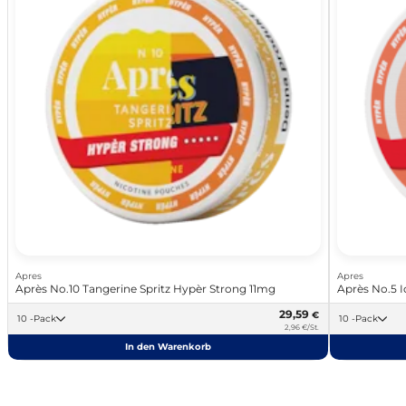
Apres
Apres
Après No.10 Tangerine Spritz Hypèr Strong 11mg
Après No.5 
29,59
€
10 -Pack
10 -Pack
2,96 €/St.
In den Warenkorb