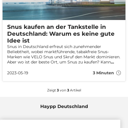
Snus kaufen an der Tankstelle in
Deutschland: Warum es keine gute
Idee ist
Snus in Deutschland erfreut sich zunehmender
Beliebtheit, wobei marktführende, tabakfreie Snus-
Marken wie VELO Snus und Skruf den Markt dominieren.
Aber wo ist der beste Ort, um Snus zu kaufen? Kann
man Snus an Tankstellen kaufen? Wie hoch ist der Snus
Tankstellen Preis? Nicopedia untersucht, warum
2023-05-19
3 Minuten
Tankstellen möglicherweise nicht der beste Ort sind, um
Ihren tabakfreien Snus zu kaufen.
Zeigt
3
von
3
Artikel
Haypp Deutschland