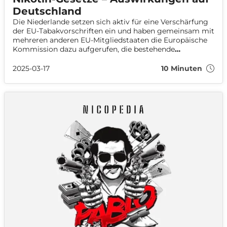
Deutschland
Die Niederlande setzen sich aktiv für eine Verschärfung
der EU-Tabakvorschriften ein und haben gemeinsam mit
mehreren anderen EU-Mitgliedstaaten die Europäische
Kommission dazu aufgerufen, die bestehende
Tabakproduktrichtlinie (TPD) sowie die
Tabakwerberichtlinie (TAD) zu überarbeiten. Ihr Ziel: die
2025-03-17
10 Minuten
Einführung standardisierter Verpackungen sowie ein
Verbot aromatisierter Nikotinprodukte und E-Zigaretten.
Kritiker befürchten jedoch, dass diese Maßnahmen zu
einer höheren Raucherquote und einem wachsenden
Schwarzmarkt führen könnten.