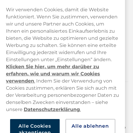
Wir verwenden Cookies, damit die Website
funktioniert. Wenn Sie zustimmen, verwenden
wir und unsere Partner auch Cookies, um
Ihnen ein personalisiertes Einkaufserlebnis zu
bieten, die Website zu optimieren und gezielte
Kundendienst
Werbung zu schalten. Sie können eine erteilte
Einwilligung jederzeit widerrufen und Ihre
Links
Einstellungen unter „Einstellungen“ ändern.
Klicken Sie hier, um mehr darüber zu
Über uns
erfahren, wie und warum wir Cookies
verwenden
.
Indem Sie der Verwendung von
Cookies zustimmen, erklären Sie sich auch mit
der Verarbeitung personenbezogener Daten zu
Kontaktiere uns!
denselben Zwecken einverstanden – siehe
hallo@haypp.com
unsere
Datenschutzerklärung
.
+498001800722
Alle Cookies
Alle ablehnen
Mo/Di/Fr: 09–17 Uhr (Pause 12–13) Mi/Do: 10–19 Uhr (Pause
akzeptieren
14–15)