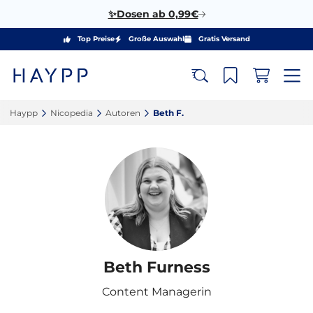
✨Dosen ab 0,99€
Top Preise
Große Auswahl
Gratis Versand
Haypp‎
Nicopedia‎
Autoren‎
Beth F.‎
Beth Furness
Content Managerin