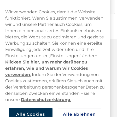
Dieses Produkt ist nicht risikofrei und enthält Nikotin, eine
süchtig machende Substanz.
Wir verwenden Cookies, damit die Website
funktioniert. Wenn Sie zustimmen, verwenden
wir und unsere Partner auch Cookies, um
Ihnen ein personalisiertes Einkaufserlebnis zu
bieten, die Website zu optimieren und gezielte
Werbung zu schalten. Sie können eine erteilte
Haypp Österreich
Einwilligung jederzeit widerrufen und Ihre
Einstellungen unter „Einstellungen“ ändern.
Klicken Sie hier, um mehr darüber zu
erfahren, wie und warum wir Cookies
verwenden
.
Indem Sie der Verwendung von
Cookies zustimmen, erklären Sie sich auch mit
der Verarbeitung personenbezogener Daten zu
Kundendienst
denselben Zwecken einverstanden – siehe
unsere
Datenschutzerklärung
.
Links
Alle Cookies
Alle ablehnen