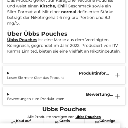
Das Produkt gehört zur Kategorie "
Nicotine Pouches
"
und weist einen
Kirsche, Chili
Geschmack sowie ein
Slim-Format auf. Mit einer
normal
definierten Stärke
beträgt der Nikotingehalt 6 mg pro Portion und 8.3
mg/G.
Über Übbs Pouches
Übbs Pouches
ist eine Marke aus dem Vereinigten
Königreich, gegründet im Jahr 2022. Produziert von RV
Karma Limited, bieten sie eine Vielfalt an Nikotinbeuteln.
Produktinform
Lesen Sie mehr über das Produkt
ation
Bewertunge
Bewertungen zum Produkt lesen
n (1)
Ubbs Pouches
Alle Produkte anzeigen von
Ubbs Pouches
Kauf auf
Gratis
Günstige
Rechnung
Versand
Preise