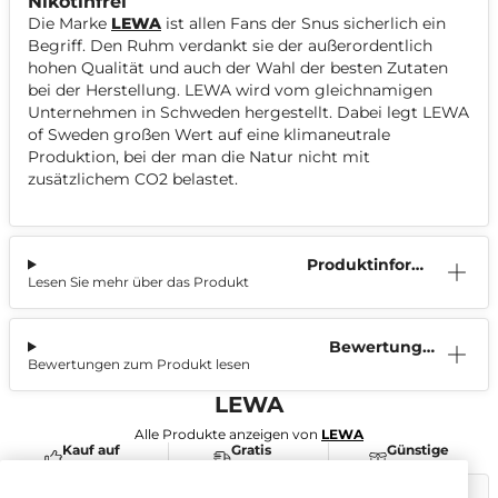
Nikotinfrei
Die Marke
LEWA
ist allen Fans der Snus sicherlich ein
Begriff. Den Ruhm verdankt sie der außerordentlich
hohen Qualität und auch der Wahl der besten Zutaten
bei der Herstellung. LEWA wird vom gleichnamigen
Unternehmen in Schweden hergestellt. Dabei legt LEWA
of Sweden großen Wert auf eine klimaneutrale
Produktion, bei der man die Natur nicht mit
zusätzlichem CO2 belastet.
Produktinform
Lesen Sie mehr über das Produkt
ation
Bewertunge
Bewertungen zum Produkt lesen
n (0)
LEWA
Alle Produkte anzeigen von
LEWA
Kauf auf
Gratis
Günstige
Rechnung
Versand
Preise
Dieses Produkt ist nicht risikofrei und enthält Nikotin, eine