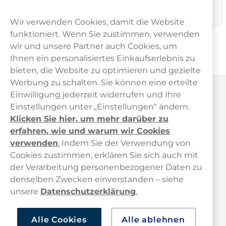
Dieses Produkt ist nicht risikofrei und enthält Nikotin, eine
süchtig machende Substanz.
Wir verwenden Cookies, damit die Website
funktioniert. Wenn Sie zustimmen, verwenden
wir und unsere Partner auch Cookies, um
Ihnen ein personalisiertes Einkaufserlebnis zu
bieten, die Website zu optimieren und gezielte
Werbung zu schalten. Sie können eine erteilte
Haypp Österreich
Einwilligung jederzeit widerrufen und Ihre
Einstellungen unter „Einstellungen“ ändern.
Klicken Sie hier, um mehr darüber zu
erfahren, wie und warum wir Cookies
verwenden
.
Indem Sie der Verwendung von
Cookies zustimmen, erklären Sie sich auch mit
der Verarbeitung personenbezogener Daten zu
Kundendienst
denselben Zwecken einverstanden – siehe
unsere
Datenschutzerklärung
.
Links
Alle Cookies
Alle ablehnen
Über uns