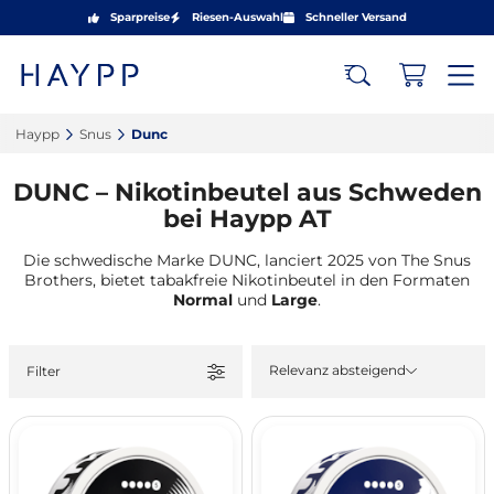
Sparpreise
Riesen-Auswahl
Schneller Versand
Haypp‎
Snus‎
Dunc‎
DUNC – Nikotinbeutel aus Schweden
bei Haypp AT
Die schwedische Marke DUNC, lanciert 2025 von The Snus
Brothers, bietet tabakfreie Nikotinbeutel in den Formaten
Normal
und
Large
.
Relevanz absteigend
Filter