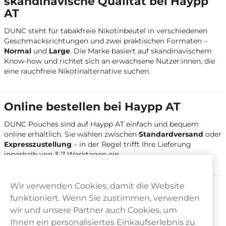
skandinavische Qualität bei Haypp
AT
DUNC steht für tabakfreie Nikotinbeutel in verschiedenen
Geschmacksrichtungen und zwei praktischen Formaten –
Normal
und
Large
. Die Marke basiert auf skandinavischem
Know-how und richtet sich an erwachsene Nutzer:innen, die
eine rauchfreie Nikotinalternative suchen.
Online bestellen bei Haypp AT
DUNC Pouches sind auf Haypp AT einfach und bequem
online erhältlich. Sie wählen zwischen
Standardversand
oder
Expresszustellung
– in der Regel trifft Ihre Lieferung
innerhalb von 3-7 Werktagen ein.
Wir verwenden Cookies, damit die Website
Zahlungsmöglichkeiten
funktioniert. Wenn Sie zustimmen, verwenden
Die Bezahlung erfolgt sicher über
Klarna
, wahlweise per
wir und unsere Partner auch Cookies, um
Kreditkarte
oder
Kauf auf Rechnung
.
Ihnen ein personalisiertes Einkaufserlebnis zu