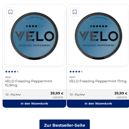
Velo
Velo
VELO Freezing Peppermint
VELO Freezing Peppermint 17mg
10,9mg
39,99
39,99
€
€
10 -Pack
10 -Pack
4,00 €/St.
4,00 €/St.
In den Warenkorb
In den Warenkorb
Zur Bestseller-Seite