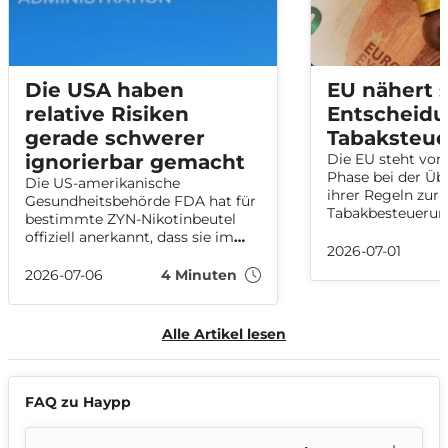
Die USA haben
EU nähert s
relative Risiken
Entscheidu
gerade schwerer
Tabaksteue
ignorierbar gemacht
Die EU steht vor
Phase bei der Üb
Die US-amerikanische
ihrer Regeln zur
Gesundheitsbehörde FDA hat für
Tabakbesteuerung
bestimmte ZYN-Nikotinbeutel
Ratspräsidentscha
offiziell anerkannt, dass sie im
dass die Mitglied
2026-07-01
Vergleich zu Zigaretten mit
Oktober 2026 ein
einem geringeren Risiko für
2026-07-06
4 Minuten
Einigung über da
bestimmte schwere
Gesetzespaket er
Erkrankungen verbunden sind.
Monaten festgef
Die Entscheidung könnte die
Alle Artikel lesen
Verhandlungen so
Diskussion über relative Risiken
Schwung in den 
von Nikotinprodukten auch in
kommen.
Europa beeinflussen.
FAQ zu Haypp