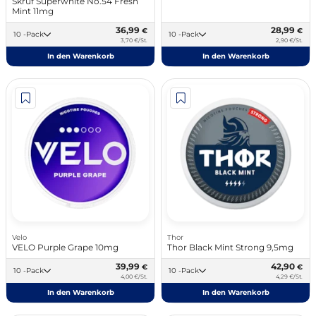
Skruf Superwhite No.54 Fresh
Mint 11mg
36,99
28,99
€
€
10 -Pack
10 -Pack
3,70 €/St.
2,90 €/St.
In den Warenkorb
In den Warenkorb
Velo
Thor
VELO Purple Grape 10mg
Thor Black Mint Strong 9,5mg
39,99
42,90
€
€
10 -Pack
10 -Pack
4,00 €/St.
4,29 €/St.
In den Warenkorb
In den Warenkorb