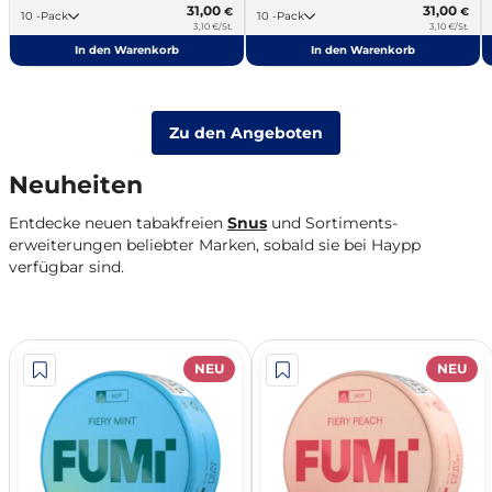
31,00
31,00
€
€
10 -Pack
10 -Pack
3,10 €/St.
3,10 €/St.
In den Warenkorb
In den Warenkorb
Zu den Angeboten
Neuheiten
Entdecke neuen tabakfreien
Snus
und Sortiments­
erweiterungen beliebter Marken, sobald sie bei Haypp
verfügbar sind.
NEU
NEU