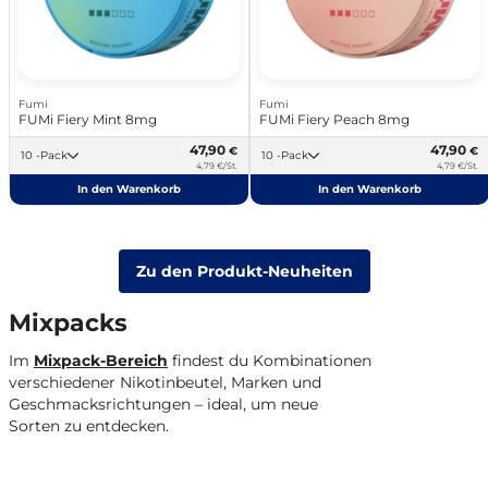
Fumi
Fumi
FUMi Fiery Mint 8mg
FUMi Fiery Peach 8mg
47,90
47,90
€
€
10 -Pack
10 -Pack
4,79 €/St.
4,79 €/St.
In den Warenkorb
In den Warenkorb
Zu den Produkt-Neuheiten
Mixpacks
Im
Mixpack-Bereich
findest du Kombinationen
verschiedener Nikotinbeutel, Marken und
Geschmacksrichtungen
–
ideal, um
neue
Sorten zu entdecken.