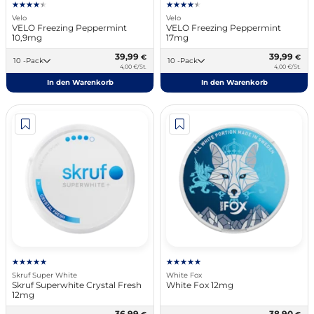
Velo
Velo
VELO Freezing Peppermint
VELO Freezing Peppermint
10,9mg
17mg
39,99
39,99
€
€
10 -Pack
10 -Pack
4,00 €/St.
4,00 €/St.
In den Warenkorb
In den Warenkorb
Skruf Super White
White Fox
Skruf Superwhite Crystal Fresh
White Fox 12mg
12mg
36,99
38,90