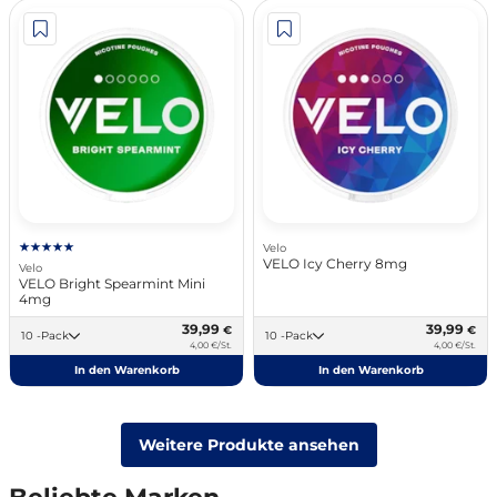
Velo
VELO Icy Cherry 8mg
Velo
VELO Bright Spearmint Mini
4mg
39,99
39,99
€
€
10 -Pack
10 -Pack
4,00 €/St.
4,00 €/St.
In den Warenkorb
In den Warenkorb
Weitere Produkte ansehen