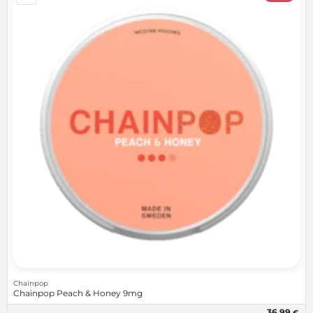
Chainpop
Chainpop Peach & Honey 9mg
36,99
€