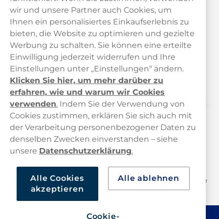
wir und unsere Partner auch Cookies, um
Ihnen ein personalisiertes Einkaufserlebnis zu
bieten, die Website zu optimieren und gezielte
Kundendienst
Werbung zu schalten. Sie können eine erteilte
Einwilligung jederzeit widerrufen und Ihre
Links
Einstellungen unter „Einstellungen“ ändern.
Klicken Sie hier, um mehr darüber zu
Über uns
erfahren, wie und warum wir Cookies
verwenden
.
Indem Sie der Verwendung von
Cookies zustimmen, erklären Sie sich auch mit
der Verarbeitung personenbezogener Daten zu
Kontaktiere uns!
denselben Zwecken einverstanden – siehe
hallo@haypp.com
unsere
Datenschutzerklärung
.
+498001800722
Alle Cookies
Alle ablehnen
Mo/Di/Fr: 09–17 Uhr (Pause 12–13) Mi/Do: 10–19 Uhr (Pause
akzeptieren
14–15)
Cookie-