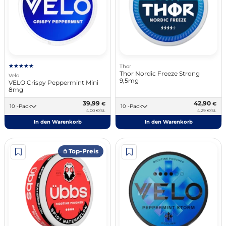
Thor
Thor Nordic Freeze Strong
Velo
9,5mg
VELO Crispy Peppermint Mini
8mg
39,99
42,90
€
€
10 -Pack
10 -Pack
4,00 €/St.
4,29 €/St.
In den Warenkorb
In den Warenkorb
𖤘 Top-Preis