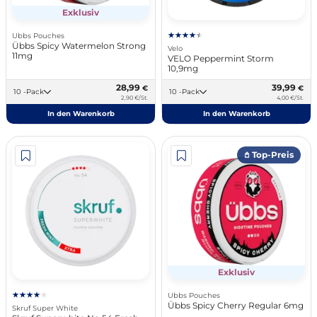
Exklusiv
Ubbs Pouches
Übbs Spicy Watermelon Strong
Velo
11mg
VELO Peppermint Storm
10,9mg
28,99
39,99
€
€
10 -Pack
10 -Pack
2,90 €/St.
4,00 €/St.
In den Warenkorb
In den Warenkorb
𖤘 Top-Preis
Exklusiv
Ubbs Pouches
Übbs Spicy Cherry Regular 6mg
Skruf Super White