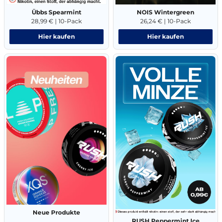
Übbs Spearmint
NOIS Wintergreen
28,99 € | 10-Pack
26,24 € | 10-Pack
Hier kaufen
Hier kaufen
Neue Produkte
RUSH Peppermint Ice