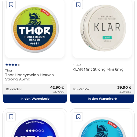
KLAR
KLAR Mint Strong Mini 6mg
Thor
Thor Honeymelon Heaven
Strong 9,5mg
42,90
39,90
€
€
10 -Pack
10 -Pack
4,29 €/St.
3,99 €/St.
In den Warenkorb
In den Warenkorb