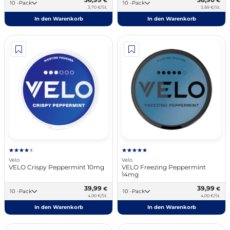
€
€
10 -Pack
10 -Pack
3,70 €/St.
3,89 €/St.
In den Warenkorb
In den Warenkorb
Velo
Velo
VELO Crispy Peppermint 10mg
VELO Freezing Peppermint
14mg
39,99
39,99
€
€
10 -Pack
10 -Pack
4,00 €/St.
4,00 €/St.
In den Warenkorb
In den Warenkorb