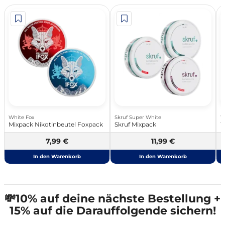
White Fox
Skruf Super White
W
Mixpack Nikotinbeutel Foxpack
Skruf Mixpack
W
7,99 €
11,99 €
In den Warenkorb
In den Warenkorb
💸10% auf deine nächste Bestellung +
15% auf die Darauffolgende sichern!