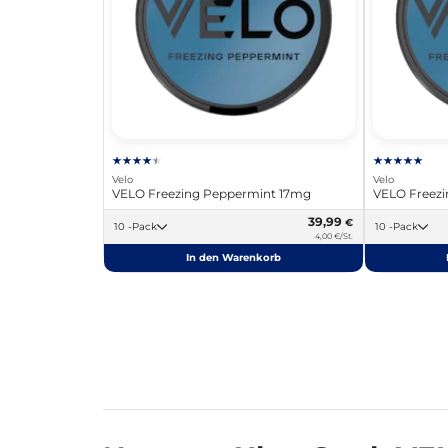
Velo
Velo
VELO Freezing Peppermint 17mg
VELO Freez
39,99
€
10 -Pack
10 -Pack
4,00 €/St.
In den Warenkorb