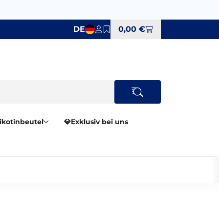
DE
0,00 €
Nikotinbeutel
💎Exklusiv bei uns