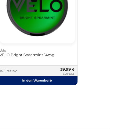
Velo
VELO Bright Spearmint 14mg
39,99
€
10 -Pack
4,00 €/St.
In den Warenkorb