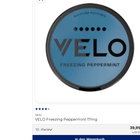
Velo
VELO Freezing Peppermint 17mg
39,9
10 -Pack
4,00 €
In den Warenkorb