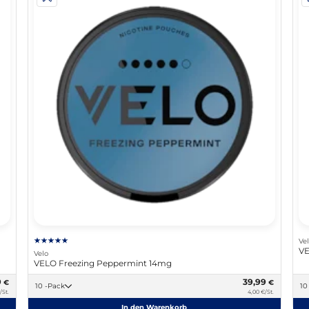
Ve
VE
Velo
VELO Freezing Peppermint 14mg
9
39,99
€
€
10 -Pack
/St.
4,00 €/St.
In den Warenkorb