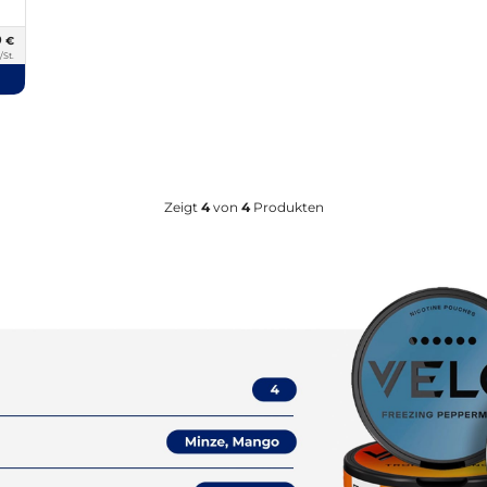
9
€
/St.
Zeigt
4
von
4
Produkten