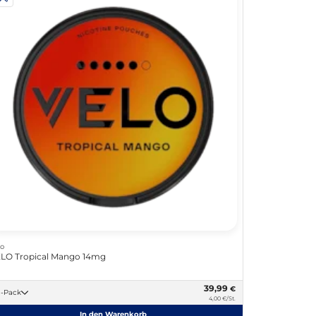
lo
LO Tropical Mango 14mg
39,99
€
10 -Pack
4,00 €/St.
In den Warenkorb