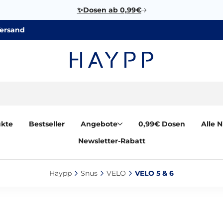
✨Dosen ab 0,99€
Versand
ukte
Bestseller
Angebote
0,99€ Dosen
Alle 
Newsletter-Rabatt
Haypp‎
Snus‎
VELO‎
VELO 5 & 6‎