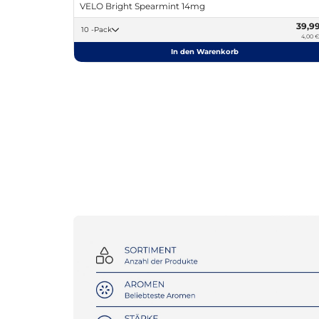
VELO Bright Spearmint 14mg
39,9
10 -Pack
4,00 €
In den Warenkorb