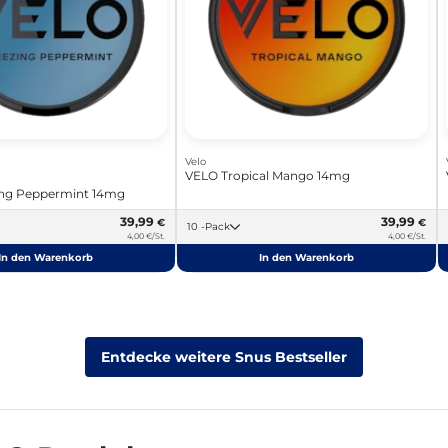
Velo
VELO Tropical Mango 14mg
ing Peppermint 14mg
39,99
39,99
€
€
10 -Pack
4,00 €/St.
4,00 €/St.
In den Warenkorb
In den Warenkorb
Entdecke weitere Snus Bestseller