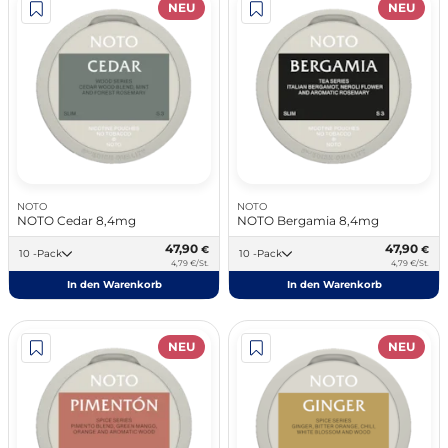
NEU
NEU
NOTO
NOTO
NOTO Cedar 8,4mg
NOTO Bergamia 8,4mg
47,90
47,90
€
€
10 -Pack
10 -Pack
4,79 €/St.
4,79 €/St.
In den Warenkorb
In den Warenkorb
NEU
NEU