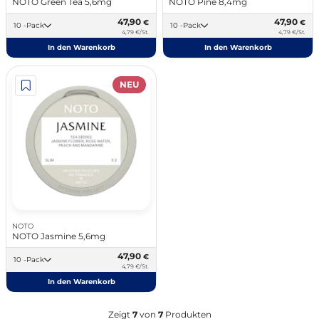
NOTO Green Tea 5,6mg
NOTO Pine 8,4mg
47,90
47,90
€
€
10 -Pack
10 -Pack
4,79 €/St.
4,79 €/St.
In den Warenkorb
In den Warenkorb
NEU
NOTO
NOTO Jasmine 5,6mg
47,90
€
10 -Pack
4,79 €/St.
In den Warenkorb
Zeigt
7
von
7
Produkten