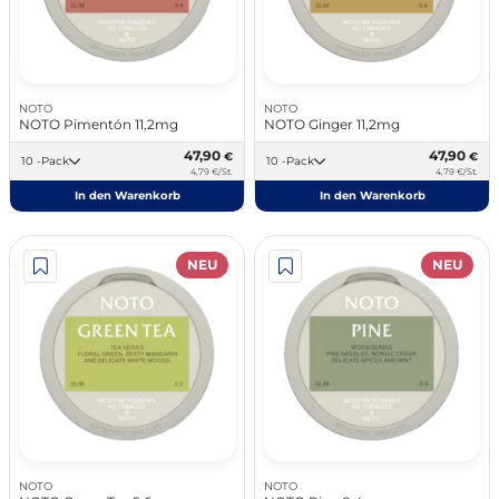
NOTO
NOTO
NOTO Pimentón 11,2mg
NOTO Ginger 11,2mg
47,90
47,90
€
€
10 -Pack
10 -Pack
4,79 €/St.
4,79 €/St.
In den Warenkorb
In den Warenkorb
NEU
NEU
NOTO
NOTO