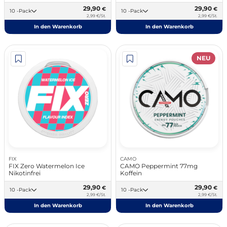
29,90
29,90
€
€
10 -Pack
10 -Pack
2,99 €/St.
2,99 €/St.
In den Warenkorb
In den Warenkorb
NEU
FIX
CAMO
FIX Zero Watermelon Ice
CAMO Peppermint 77mg
Nikotinfrei
Koffein
29,90
29,90
€
€
10 -Pack
10 -Pack
2,99 €/St.
2,99 €/St.
In den Warenkorb
In den Warenkorb