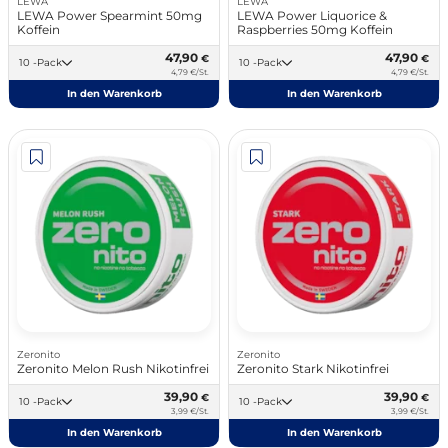
LEWA
LEWA
LEWA Power Spearmint 50mg
LEWA Power Liquorice &
Koffein
Raspberries 50mg Koffein
47,90
47,90
€
€
10 -Pack
10 -Pack
4,79 €/St.
4,79 €/St.
In den Warenkorb
In den Warenkorb
Zeronito
Zeronito
Zeronito Melon Rush Nikotinfrei
Zeronito Stark Nikotinfrei
39,90
39,90
€
€
10 -Pack
10 -Pack
3,99 €/St.
3,99 €/St.
In den Warenkorb
In den Warenkorb