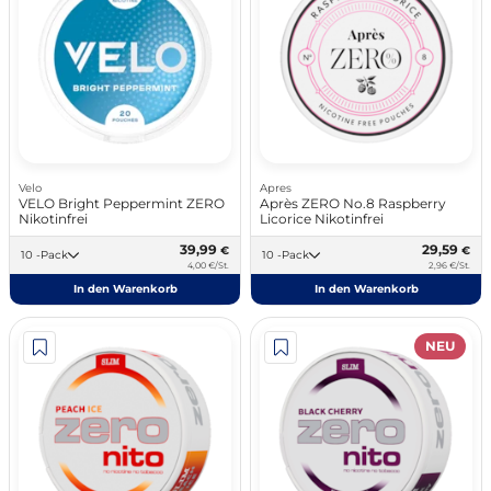
Velo
Apres
VELO Bright Peppermint ZERO
Après ZERO No.8 Raspberry
Nikotinfrei
Licorice Nikotinfrei
39,99
29,59
€
€
10 -Pack
10 -Pack
4,00 €/St.
2,96 €/St.
In den Warenkorb
In den Warenkorb
NEU