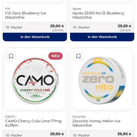
FIX
Apres
FIX Zero Blueberry Ice
Après ZERO No.12 Blueberry
Nikotinfrei
Nikotinfrei
29,90
29,59
€
€
10 -Pack
10 -Pack
2,99 €/St.
2,96 €/St.
In den Warenkorb
In den Warenkorb
NEU
CAMO
Zeronito
CAMO Cherry Cola Lime 77mg
Zeronito Honey Melon Ice
Koffein
Nikotinfrei
29,90
39,90
€
€
10 -Pack
10 -Pack