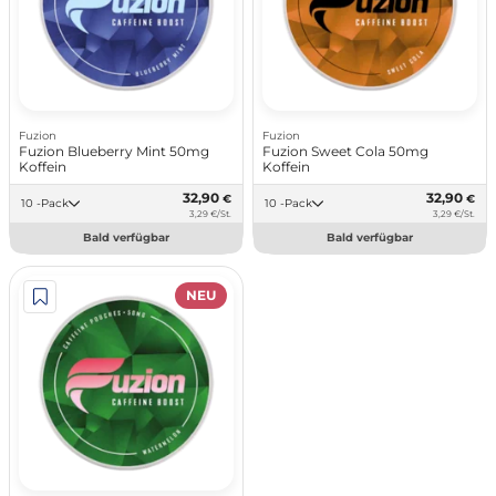
Fuzion
Fuzion
Fuzion Blueberry Mint 50mg
Fuzion Sweet Cola 50mg
Koffein
Koffein
32,90
32,90
€
€
10 -Pack
10 -Pack
3,29 €/St.
3,29 €/St.
Bald verfügbar
Bald verfügbar
NEU