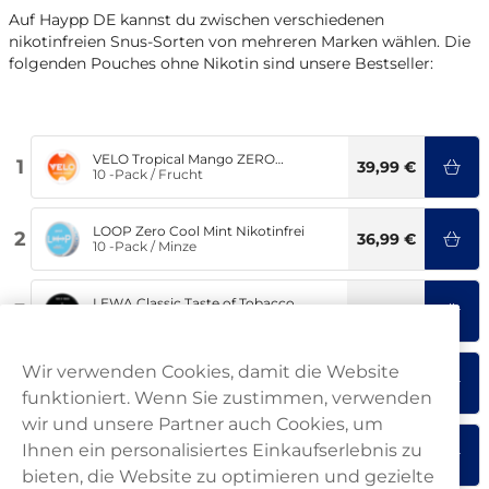
Auf Haypp DE kannst du zwischen verschiedenen
nikotinfreien Snus-Sorten von mehreren Marken wählen. Die
folgenden Pouches ohne Nikotin sind unsere Bestseller:
VELO Tropical Mango ZERO
1
39,99 €
Nikotinfrei
10 -Pack
/
Frucht
LOOP Zero Cool Mint Nikotinfrei
2
36,99 €
10 -Pack
/
Minze
LEWA Classic Taste of Tobacco
3
47,90 €
Nikotinfrei
10 -Pack
/
Traditional
Wir verwenden Cookies, damit die Website
Zeronito Icy Mint Slim Nikotinfrei
4
39,90 €
10 -Pack
/
Minze
funktioniert. Wenn Sie zustimmen, verwenden
wir und unsere Partner auch Cookies, um
Zeronito Cola Slim Nikotinfrei
Ihnen ein personalisiertes Einkaufserlebnis zu
5
39,90 €
10 -Pack
/
Cola
bieten, die Website zu optimieren und gezielte