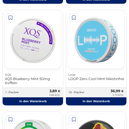
XQS
Loop
XQS Blueberry Mint 50mg
LOOP Zero Cool Mint Nikotinfrei
Koffein
3,89
36,99
€
€
1 -Pack
10 -Pack
3,89 €/St.
3,70 €/St.
In den Warenkorb
In den Warenkorb