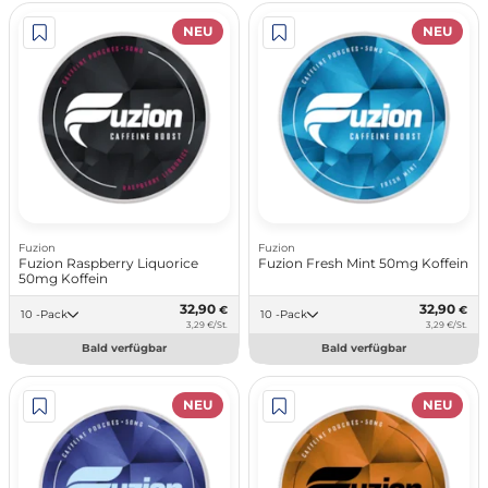
NEU
NEU
Fuzion
Fuzion
Fuzion Raspberry Liquorice
Fuzion Fresh Mint 50mg Koffein
50mg Koffein
32,90
32,90
€
€
10 -Pack
10 -Pack
3,29 €/St.
3,29 €/St.
Bald verfügbar
Bald verfügbar
NEU
NEU