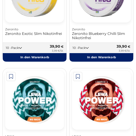
Zeronito
Zeronito
Zeronito Exotic Slim Nikotinfrei
Zeronito Blueberry Chilli Slim
Nikotinfrei
39,90
39,90
€
€
10 -Pack
10 -Pack
3,99 €/St.
3,99 €/St.
In den Warenkorb
In den Warenkorb