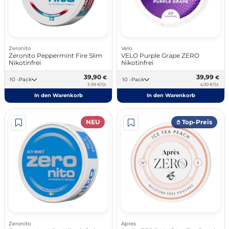
Zeronito
Velo
Zeronito Peppermint Fire Slim
VELO Purple Grape ZERO
Nikotinfrei
Nikotinfrei
39,90
39,99
€
€
10 -Pack
10 -Pack
3,99 €/St.
4,00 €/St.
In den Warenkorb
In den Warenkorb
NEU
𖤘 Top-Preis
Zeronito
Apres