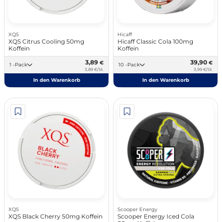
XQS
Hicaff
XQS Citrus Cooling 50mg
Hicaff Classic Cola 100mg
Koffein
Koffein
3,89
39,90
€
€
1 -Pack
10 -Pack
3,89 €/St.
3,99 €/St.
In den Warenkorb
In den Warenkorb
XQS
Scooper Energy
XQS Black Cherry 50mg Koffein
Scooper Energy Iced Cola