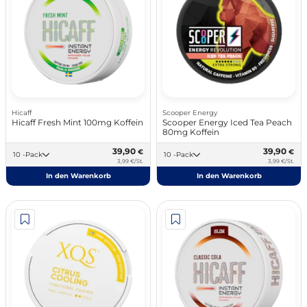
Hicaff
Scooper Energy
Hicaff Fresh Mint 100mg Koffein
Scooper Energy Iced Tea Peach
80mg Koffein
39,90
39,90
€
€
10 -Pack
10 -Pack
3,99 €/St.
3,99 €/St.
In den Warenkorb
In den Warenkorb