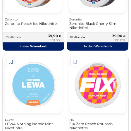
Zeronito
Zeronito
Zeronito Peach Ice Nikotinfrei
Zeronito Black Cherry Slim
Nikotinfrei
39,90
39,90
€
€
10 -Pack
10 -Pack
3,99 €/St.
3,99 €/St.
In den Warenkorb
In den Warenkorb
LEWA
FIX
LEWA Nothing Nordic Mint
FIX Zero Peach Rhubarb
Nikotinfrei
Nikotinfrei