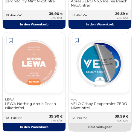
Zeronito Icy Mint Nikotinfrei
Après ZERO No.5 Ice Tea Peach
Nikotinfrei
39,90
29,59
€
€
10 -Pack
10 -Pack
3,99 €/St.
2,96 €/St.
In den Warenkorb
In den Warenkorb
LEWA
Velo
LEWA Nothing Arctic Peach
VELO Crispy Peppermint ZERO
Nikotinfrei
Nikotinfrei
39,90
39,99
€
€
10 -Pack
10 -Pack
3,99 €/St.
4,00 €/St.
In den Warenkorb
Bald verfügbar