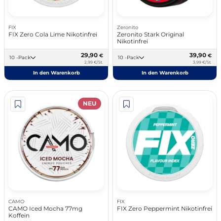
FIX
Zeronito
FIX Zero Cola Lime Nikotinfrei
Zeronito Stark Original
Nikotinfrei
29,90
39,90
€
€
10 -Pack
10 -Pack
2,99 €/St.
3,99 €/St.
In den Warenkorb
In den Warenkorb
NEU
CAMO
FIX
CAMO Iced Mocha 77mg
FIX Zero Peppermint Nikotinfrei
Koffein