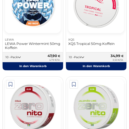
LEWA
XQS
LEWA Power Wintermint 50mg
XQS Tropical 50mg Koffein
Koffein
47,90
34,99
€
€
10 -Pack
10 -Pack
4,79 €/St.
3,50 €/St.
In den Warenkorb
In den Warenkorb