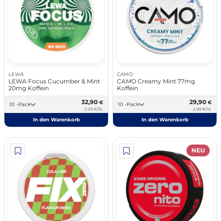
LEWA
CAMO
LEWA Focus Cucumber & Mint
CAMO Creamy Mint 77mg
20mg Koffein
Koffein
32,90
29,90
€
€
10 -Pack
10 -Pack
3,29 €/St.
2,99 €/St.
In den Warenkorb
In den Warenkorb
NEU