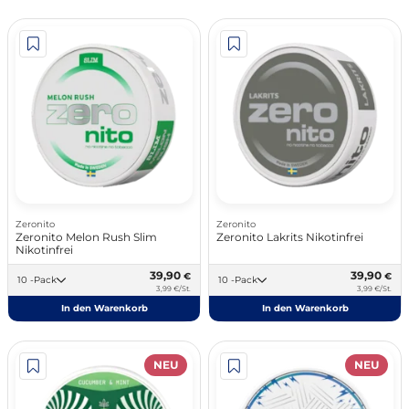
Zeronito
Zeronito
Zeronito Melon Rush Slim
Zeronito Lakrits Nikotinfrei
Nikotinfrei
39,90
39,90
€
€
10 -Pack
10 -Pack
3,99 €/St.
3,99 €/St.
In den Warenkorb
In den Warenkorb
NEU
NEU