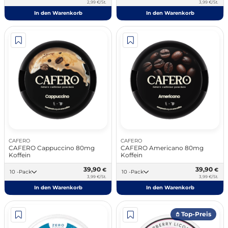
2,99 €/St.
3,99 €/St.
In den Warenkorb
In den Warenkorb
CAFERO
CAFERO
CAFERO Cappuccino 80mg
CAFERO Americano 80mg
Koffein
Koffein
39,90
39,90
€
€
10 -Pack
10 -Pack
3,99 €/St.
3,99 €/St.
In den Warenkorb
In den Warenkorb
𖤘 Top-Preis