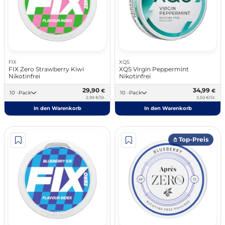
FIX
XQS
FIX Zero Strawberry Kiwi
XQS Virgin Peppermint
Nikotinfrei
Nikotinfrei
29,90
34,99
€
€
10 -Pack
10 -Pack
2,99 €/St.
3,50 €/St.
In den Warenkorb
In den Warenkorb
𖤘 Top-Preis