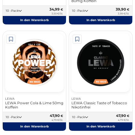
80mg Koffein
34,99
39,90
€
€
10 -Pack
10 -Pack
3,50 €/St.
3,99 €/St.
In den Warenkorb
In den Warenkorb
LEWA
LEWA
LEWA Power Cola & Lime 50mg
LEWA Classic Taste of Tobacco
Koffein
Nikotinfrei
47,90
47,90
€
€
10 -Pack
10 -Pack
4,79 €/St.
4,79 €/St.
In den Warenkorb
In den Warenkorb