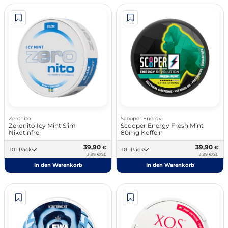
Zeronito
Scooper Energy
Zeronito Icy Mint Slim
Scooper Energy Fresh Mint
Nikotinfrei
80mg Koffein
39,90
39,90
€
€
10 -Pack
10 -Pack
3,99 €/St.
3,99 €/St.
In den Warenkorb
In den Warenkorb