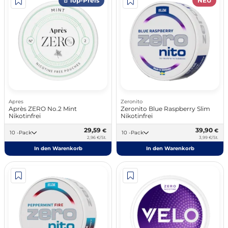
𖤘 Top-Preis
NEU
Apres
Zeronito
Après ZERO No.2 Mint
Zeronito Blue Raspberry Slim
Nikotinfrei
Nikotinfrei
29,59
39,90
€
€
10 -Pack
10 -Pack
2,96 €/St.
3,99 €/St.
In den Warenkorb
In den Warenkorb