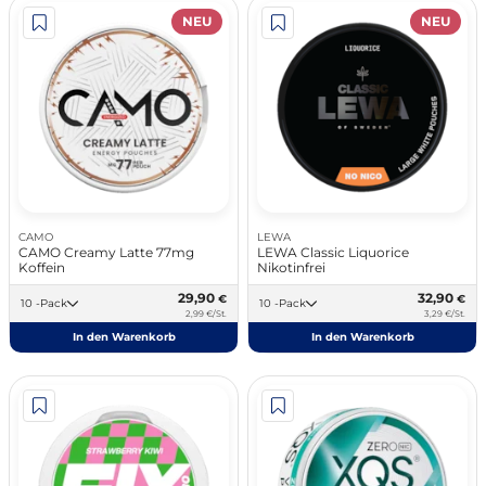
NEU
NEU
CAMO
LEWA
CAMO Creamy Latte 77mg
LEWA Classic Liquorice
Koffein
Nikotinfrei
29,90
32,90
€
€
10 -Pack
10 -Pack
2,99 €/St.
3,29 €/St.
In den Warenkorb
In den Warenkorb