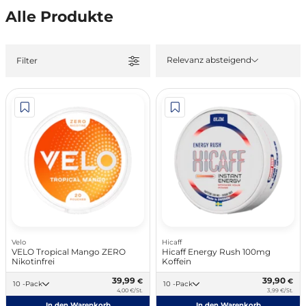
Alle Produkte
Relevanz absteigend
Filter
Velo
Hicaff
VELO Tropical Mango ZERO
Hicaff Energy Rush 100mg
Nikotinfrei
Koffein
39,99
39,90
€
€
10 -Pack
10 -Pack
4,00 €/St.
3,99 €/St.
In den Warenkorb
In den Warenkorb