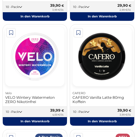
39,90
29,90
€
€
10 -Pack
10 -Pack
3,99 €/St.
2,99 €/St.
In den Warenkorb
In den Warenkorb
Velo
CAFERO
VELO Wintery Watermelon
CAFERO Vanilla Latte 80mg
ZERO Nikotinfrei
Koffein
39,99
39,90
€
€
10 -Pack
10 -Pack
4,00 €/St.
3,99 €/St.
In den Warenkorb
In den Warenkorb