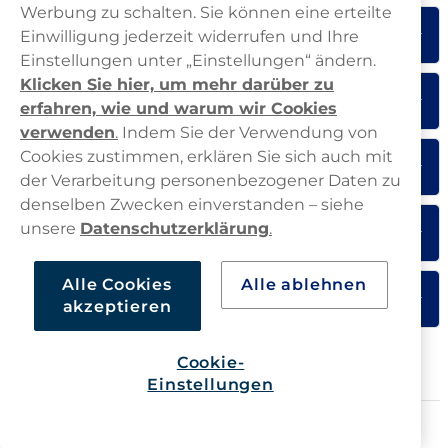
Werbung zu schalten. Sie können eine erteilte
Zeronito Jalapeño Lime Slim
6
39,90 €
Einwilligung jederzeit widerrufen und Ihre
Nikotinfrei
10 -Pack
/
Zitrus
Einstellungen unter „Einstellungen“ ändern.
Klicken Sie hier, um mehr darüber zu
Zeronito Lakrits Slim Nikotinfrei
7
39,90 €
erfahren, wie und warum wir Cookies
10 -Pack
/
Lakritz
verwenden
.
Indem Sie der Verwendung von
Cookies zustimmen, erklären Sie sich auch mit
Zeronito Espresso Nikotinfrei
8
39,90 €
10 -Pack
/
Kaffee
der Verarbeitung personenbezogener Daten zu
denselben Zwecken einverstanden – siehe
Zeronito Strawberry Lime Slim
unsere
Datenschutzerklärung
.
9
39,90 €
Nikotinfrei
10 -Pack
/
Beeren
Alle Cookies
Alle ablehnen
Zeronito Espresso Slim Nikotinfrei
10
39,90 €
akzeptieren
10 -Pack
/
Kaffee
Cookie-
Alle Bestseller
Einstellungen
Die neuesten Snus-Produkte ohne