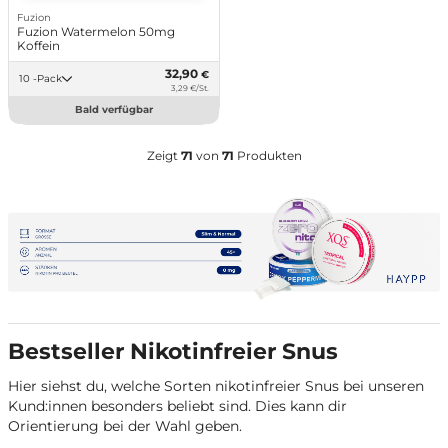
Fuzion
Fuzion Watermelon 50mg
Koffein
32,90
€
10 -Pack
3,29 €/St.
Bald verfügbar
Zeigt
71
von
71
Produkten
Bestseller Nikotinfreier Snus
Hier siehst du, welche Sorten nikotinfreier Snus bei unseren
Kund:innen besonders beliebt sind. Dies kann dir
Orientierung bei der Wahl geben.