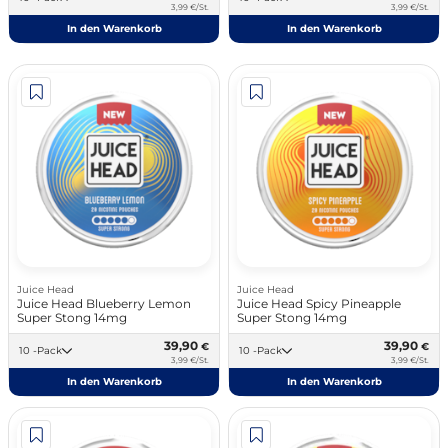
3,99 €/St.
3,99 €/St.
In den Warenkorb
In den Warenkorb
Juice Head
Juice Head
Juice Head Blueberry Lemon
Juice Head Spicy Pineapple
Super Stong 14mg
Super Stong 14mg
39,90
39,90
€
€
10 -Pack
10 -Pack
3,99 €/St.
3,99 €/St.
In den Warenkorb
In den Warenkorb