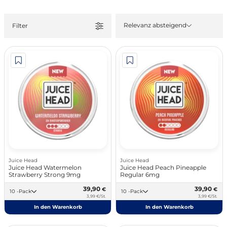
Relevanz absteigend
Filter
Juice Head
Juice Head
Juice Head Watermelon
Juice Head Peach Pineapple
Strawberry Strong 9mg
Regular 6mg
39,90
39,90
€
€
10 -Pack
10 -Pack
3,99 €/St.
3,99 €/St.
In den Warenkorb
In den Warenkorb