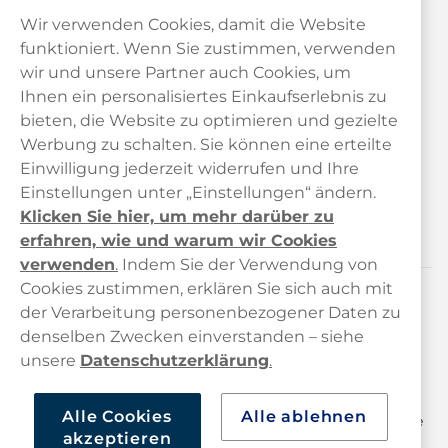
Wir verwenden Cookies, damit die Website
funktioniert. Wenn Sie zustimmen, verwenden
wir und unsere Partner auch Cookies, um
Ihnen ein personalisiertes Einkaufserlebnis zu
bieten, die Website zu optimieren und gezielte
Kundendienst
Werbung zu schalten. Sie können eine erteilte
Einwilligung jederzeit widerrufen und Ihre
Links
Einstellungen unter „Einstellungen“ ändern.
Klicken Sie hier, um mehr darüber zu
Über uns
erfahren, wie und warum wir Cookies
verwenden
.
Indem Sie der Verwendung von
Cookies zustimmen, erklären Sie sich auch mit
der Verarbeitung personenbezogener Daten zu
Kontaktiere uns!
denselben Zwecken einverstanden – siehe
hallo@haypp.com
unsere
Datenschutzerklärung
.
+498001800722
Alle Cookies
Alle ablehnen
Mo/Di/Fr: 09–17 Uhr (Pause 12–13) Mi/Do: 10–19 Uhr (Pause
akzeptieren
14–15)