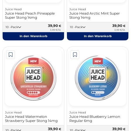
Juice Head
Juice Head
Juice Head Peach Pineapple
Juice Head Arctic Mint Super
Super Stong 14mg
Stong 14mg
39,90
39,90
€
€
10 -Pack
10 -Pack
3,99 €/St.
3,99 €/St.
In den Warenkorb
In den Warenkorb
Juice Head
Juice Head
Juice Head Watermelon
Juice Head Blueberry Lemon
Strawberry Super Stong 14mg
Regular 6mg
39,90
39,90
€
€
10 -Pack
10 -Pack