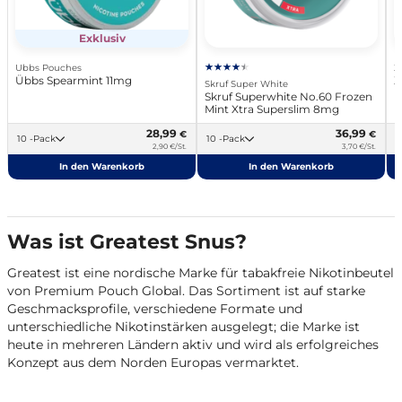
Exklusiv
Ubbs Pouches
X
Übbs Spearmint 11mg
X
Skruf Super White
Skruf Superwhite No.60 Frozen
Mint Xtra Superslim 8mg
28,99
36,99
€
€
10 -Pack
10 -Pack
2,90 €/St.
3,70 €/St.
In den Warenkorb
In den Warenkorb
Was ist Greatest Snus?
Greatest ist eine nordische Marke für tabakfreie Nikotinbeutel
von Premium Pouch Global. Das Sortiment ist auf starke
Geschmacksprofile, verschiedene Formate und
unterschiedliche Nikotinstärken ausgelegt; die Marke ist
heute in mehreren Ländern aktiv und wird als erfolgreiches
Konzept aus dem Norden Europas vermarktet.