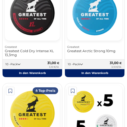
Greatest
Greatest
Greatest Cold Dry Intense XL
Greatest Arctic Strong 10mg
13,3mg
31,00
31,00
€
€
10 -Pack
10 -Pack
3,10 €/St.
3,10 €/St.
In den Warenkorb
In den Warenkorb
𖤘 Top-Preis