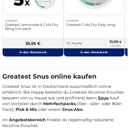
Greatest
Greatest
G
Greatest Lemonade & Cold Dry
Greatest Cold Dry Easy 4mg
16mg 5+5-pack
31,00
€
35,95 €
10 -Pack
3,10 €/St.
In den Warenkorb
In den Warenkorb
Greatest Snus online kaufen
Greatest Snus ist in Deutschland ausschließlich online
erhältlich. Bei Haypp bestellst du Greatest Nicotine Pouches
bequem von zu Hause aus und profitierst beim
Snus
-Kauf
von Vorteilen durch
M
ehrfachpacks
(10er-, 40er- oder 80er-
Pack),
Pick & Mix
oder einem
Snus-
Abo
.
Im
Angebotsbereich
findest du
regelmäßig reduzierte
Nicotine Pouches.