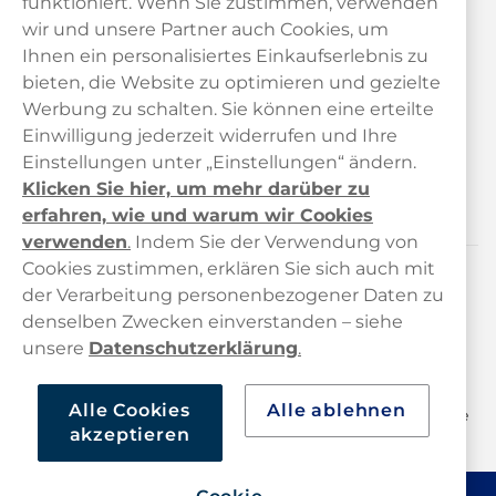
funktioniert. Wenn Sie zustimmen, verwenden
wir und unsere Partner auch Cookies, um
Ihnen ein personalisiertes Einkaufserlebnis zu
bieten, die Website zu optimieren und gezielte
Kundendienst
Werbung zu schalten. Sie können eine erteilte
Einwilligung jederzeit widerrufen und Ihre
Links
Einstellungen unter „Einstellungen“ ändern.
Klicken Sie hier, um mehr darüber zu
Über uns
erfahren, wie und warum wir Cookies
verwenden
.
Indem Sie der Verwendung von
Cookies zustimmen, erklären Sie sich auch mit
der Verarbeitung personenbezogener Daten zu
Kontaktiere uns!
denselben Zwecken einverstanden – siehe
hallo@haypp.com
unsere
Datenschutzerklärung
.
+498001800722
Alle Cookies
Alle ablehnen
Mo/Di/Fr: 09–17 Uhr (Pause 12–13) Mi/Do: 10–19 Uhr (Pause
akzeptieren
14–15)