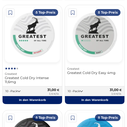
𖤘 Top-Preis
𖤘 Top-Preis
Greatest
Greatest Cold Dry Easy 4mg
Greatest
Greatest Cold Dry Intense
11,6mg
31,00
31,00
€
€
10 -Pack
10 -Pack
3,10 €/St.
3,10 €/St.
In den Warenkorb
In den Warenkorb
𖤘 Top-Preis
𖤘 Top-Preis