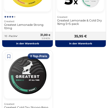
Greatest
Greatest Lemonade & Cold Dry
Greatest
16mg 5+5-pack
Greatest Lemonade Strong
10mg
31,00
€
35,95 €
10 -Pack
3,10 €/St.
In den Warenkorb
In den Warenkorb
𖤘 Top-Preis
Greatest
Greatest Cold Dry Strong 8mg