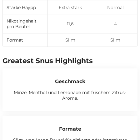
Stärke Haypp
Extra stark
Normal
Nikotingehalt
11,6
4
pro Beutel
Format
Slim
Slim
Greatest Snus Highlights
Geschmack
Minze, Menthol und Lemonade mit frischem Zitrus-
Aroma.
Formate
Slim- und Large-Beutel für diskrete oder intensivere