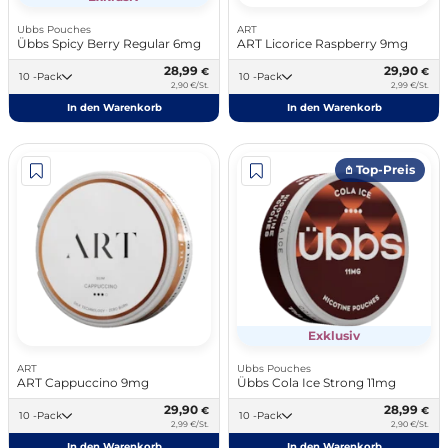
Ubbs Pouches
ART
Übbs Spicy Berry Regular 6mg
ART Licorice Raspberry 9mg
28,99
29,90
€
€
10 -Pack
10 -Pack
2,90 €/St.
2,99 €/St.
In den Warenkorb
In den Warenkorb
𖤘 Top-Preis
Exklusiv
ART
Ubbs Pouches
ART Cappuccino 9mg
Übbs Cola Ice Strong 11mg
29,90
28,99
€
€
10 -Pack
10 -Pack
2,99 €/St.
2,90 €/St.
In den Warenkorb
In den Warenkorb