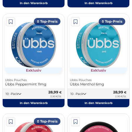
In den Warenkorb
In den Warenkorb
𖤘 Top-Preis
𖤘 Top-Preis
Exklusiv
Exklusiv
Ubbs Pouches
Ubbs Pouches
Übbs Peppermint 11mg
Übbs Menthol 6mg
28,99
28,99
€
€
10 -Pack
10 -Pack
2,90 €/St.
2,90 €/St.
In den Warenkorb
In den Warenkorb
𖤘 Top-Preis