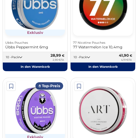
Exklusiv
Ubbs Pouches
77 Nicotine Pouches
Übbs Peppermint 6mg
77 Watermelon Ice 10,4mg
28,99
41,90
€
€
10 -Pack
10 -Pack
2,90 €/St.
4,19 €/St.
In den Warenkorb
In den Warenkorb
𖤘 Top-Preis
Exklusiv