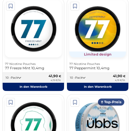
Limited design
77 Nicotine Pouches
77 Nicotine Pouches
77 Freeze Mint 10,4mg
77 Peppermint 10,4mg
41,90
41,90
€
€
10 -Pack
10 -Pack
4,19 €/St.
4,19 €/St.
In den Warenkorb
In den Warenkorb
𖤘 Top-Preis