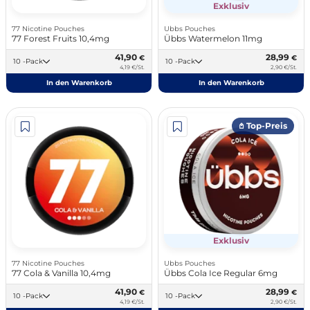
Exklusiv
77 Nicotine Pouches
Ubbs Pouches
77 Forest Fruits 10,4mg
Übbs Watermelon 11mg
41,90
28,99
€
€
10 -Pack
10 -Pack
4,19 €/St.
2,90 €/St.
In den Warenkorb
In den Warenkorb
𖤘 Top-Preis
Exklusiv
77 Nicotine Pouches
Ubbs Pouches
77 Cola & Vanilla 10,4mg
Übbs Cola Ice Regular 6mg
41,90
28,99
€
€
10 -Pack
10 -Pack
4,19 €/St.
2,90 €/St.