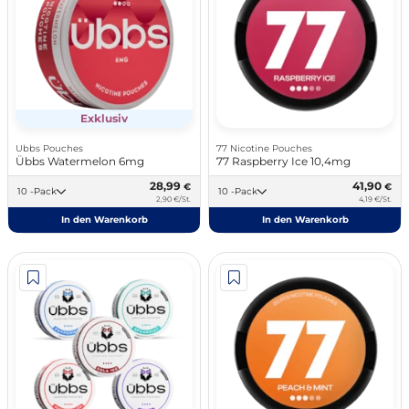
Exklusiv
Ubbs Pouches
77 Nicotine Pouches
Übbs Watermelon 6mg
77 Raspberry Ice 10,4mg
28,99
41,90
€
€
10 -Pack
10 -Pack
2,90 €/St.
4,19 €/St.
In den Warenkorb
In den Warenkorb