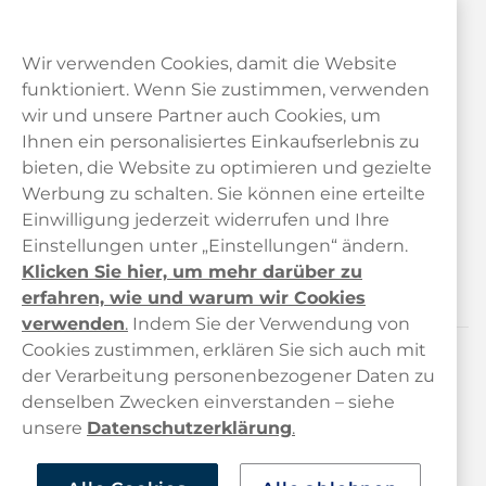
Wir verwenden Cookies, damit die Website
funktioniert. Wenn Sie zustimmen, verwenden
wir und unsere Partner auch Cookies, um
Ihnen ein personalisiertes Einkaufserlebnis zu
bieten, die Website zu optimieren und gezielte
Kundendienst
Werbung zu schalten. Sie können eine erteilte
Einwilligung jederzeit widerrufen und Ihre
Links
Einstellungen unter „Einstellungen“ ändern.
Klicken Sie hier, um mehr darüber zu
Über uns
erfahren, wie und warum wir Cookies
verwenden
.
Indem Sie der Verwendung von
Cookies zustimmen, erklären Sie sich auch mit
der Verarbeitung personenbezogener Daten zu
Kontaktiere uns!
denselben Zwecken einverstanden – siehe
hallo@haypp.com
unsere
Datenschutzerklärung
.
+498001800722