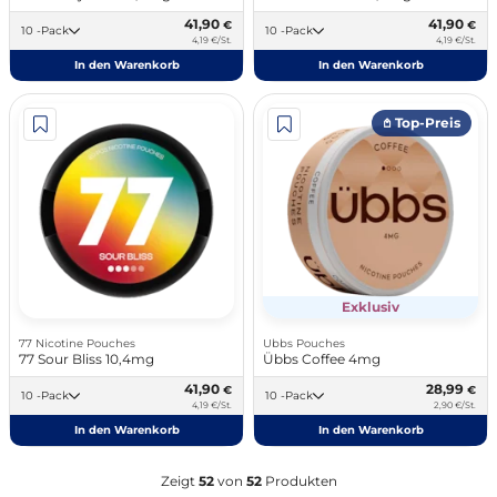
41,90
41,90
€
€
10 -Pack
10 -Pack
4,19 €/St.
4,19 €/St.
In den Warenkorb
In den Warenkorb
𖤘 Top-Preis
Exklusiv
77 Nicotine Pouches
Ubbs Pouches
77 Sour Bliss 10,4mg
Übbs Coffee 4mg
41,90
28,99
€
€
10 -Pack
10 -Pack
4,19 €/St.
2,90 €/St.
In den Warenkorb
In den Warenkorb
Zeigt
52
von
52
Produkten