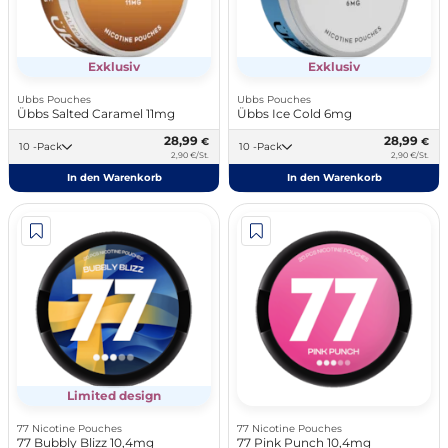
Exklusiv
Exklusiv
Ubbs Pouches
Ubbs Pouches
Übbs Salted Caramel 11mg
Übbs Ice Cold 6mg
28,99
28,99
€
€
10 -Pack
10 -Pack
2,90 €/St.
2,90 €/St.
In den Warenkorb
In den Warenkorb
Limited design
77 Nicotine Pouches
77 Nicotine Pouches
77 Bubbly Blizz 10,4mg
77 Pink Punch 10,4mg