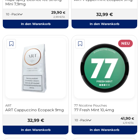
Mini 7,9mg
29,90
€
32,99 €
10 -Pack
2,99 €/St.
In den Warenkorb
In den Warenkorb
NEU
ART
77 Nicotine Pouches
ART Cappuccino Ecopack 9mg
77 Fresh Mint 10,4mg
41,90
€
32,99 €
10 -Pack
4,19 €/St.
In den Warenkorb
In den Warenkorb