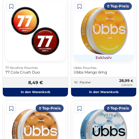
𖤘 Top-Preis
Exklusiv
77 Nicotine Pouches
Ubbs Pouches
77 Cola Crush Duo
Übbs Mango 6mg
28,99
€
8,49 €
10 -Pack
2,90 €/St.
In den Warenkorb
In den Warenkorb
𖤘 Top-Preis
𖤘 Top-Preis