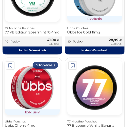
Exklusiv
77 Nicotine Pouches
Ubbs Pouches
77 VB Edition Spearmint 10,4mg
Übbs Ice Cold 11mg
41,90
28,99
€
€
10 -Pack
10 -Pack
4,19 €/St.
2,90 €/St.
In den Warenkorb
In den Warenkorb
𖤘 Top-Preis
Exklusiv
Ubbs Pouches
77 Nicotine Pouches
Übbs Cherry 4mg
77 Blueberry Vanilla Banana