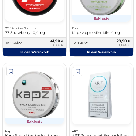
Exklusiv
77 Nicotine Pouches
Kapz
77 Strawberry 10,4mg
Kapz Apple Mint Mini 4mg
41,90
29,90
€
€
10 -Pack
10 -Pack
4,19 €/St.
2,99 €/St.
In den Warenkorb
In den Warenkorb
Exklusiv
Kapz
ART
Kapz Spicy Licorice Ice Strong
ART Peppermint Ecopack 9mg