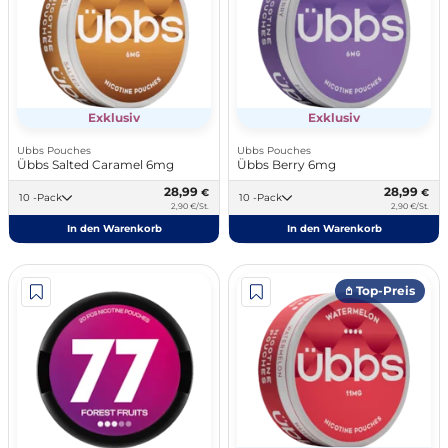
Exklusiv
Exklusiv
Ubbs Pouches
Ubbs Pouches
Übbs Salted Caramel 6mg
Übbs Berry 6mg
28,99
28,99
€
€
10 -Pack
10 -Pack
2,90 €/St.
2,90 €/St.
In den Warenkorb
In den Warenkorb
𖤘 Top-Preis