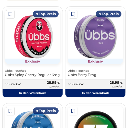
𖤘 Top-Preis
𖤘 Top-Preis
Exklusiv
Exklusiv
Ubbs Pouches
Ubbs Pouches
Übbs Spicy Cherry Regular 6mg
Übbs Berry 11mg
28,99
28,99
€
€
10 -Pack
10 -Pack
2,90 €/St.
2,90 €/St.
In den Warenkorb
In den Warenkorb
𖤘 Top-Preis