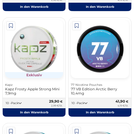
2,90 €/St.
4,19 €/St.
In den Warenkorb
In den Warenkorb
Exklusiv
Kapz
77 Nicotine Pouches
Kapz Frosty Apple Strong Mini
77 VB Edition Arctic Berry
7,9mg
10,4mg
29,90
41,90
€
€
10 -Pack
10 -Pack
2,99 €/St.
4,19 €/St.
In den Warenkorb
In den Warenkorb