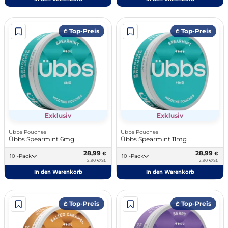
𖤘 Top-Preis
𖤘 Top-Preis
Exklusiv
Exklusiv
Ubbs Pouches
Ubbs Pouches
Übbs Spearmint 6mg
Übbs Spearmint 11mg
28,99
28,99
€
€
10 -Pack
10 -Pack
2,90 €/St.
2,90 €/St.
In den Warenkorb
In den Warenkorb
𖤘 Top-Preis
𖤘 Top-Preis