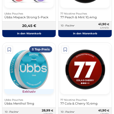
Ubbs Pouches
77 Nicotine Pouches
Übbs Mixpack Strong 5-Pack
77 Peach & Mint 10,4mg
41,90
€
20,45 €
10 -Pack
4,19 €/St.
In den Warenkorb
In den Warenkorb
𖤘 Top-Preis
Exklusiv
Ubbs Pouches
77 Nicotine Pouches
Übbs Menthol 11mg
77 Cola & Cherry 10,4mg
28,99
41,90
€
€
10 -Pack
10 -Pack