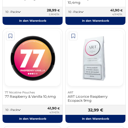
10,4mg
28,99
41,90
€
€
10 -Pack
10 -Pack
2,90 €/St.
4,19 €/St.
In den Warenkorb
In den Warenkorb
77 Nicotine Pouches
ART
77 Raspberry & Vanilla 10,4mg
ART Licorice Raspberry
Ecopack 9mg
41,90
€
32,99 €
10 -Pack
4,19 €/St.
In den Warenkorb
In den Warenkorb