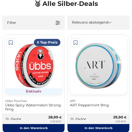
🥈 Alle Silber‑Deals
Relevanz absteigend
Filter
𖤘 Top-Preis
Exklusiv
Ubbs Pouches
ART
Übbs Spicy Watermelon Strong
ART Peppermint 9mg
11mg
28,99
29,90
€
€
10 -Pack
10 -Pack
2,90 €/St.
2,99 €/St.
In den Warenkorb
In den Warenkorb