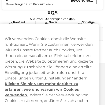
Bewertunge
Bewertungen zum Produkt lesen
n (1)
XQS
Alle Produkte anzeigen von
XQS
Kauf auf
Gratis
Günstige
Rechnung
Versand
Preise
Dieses Produkt ist nicht risikofrei und enthält Nikotin, eine
süchtig machende Substanz.
Wir verwenden Cookies, damit die Website
funktioniert. Wenn Sie zustimmen, verwenden
wir und unsere Partner auch Cookies, um
Ihnen ein personalisiertes Einkaufserlebnis zu
bieten, die Website zu optimieren und gezielte
Werbung zu schalten. Sie können eine erteilte
Haypp Österreich
Einwilligung jederzeit widerrufen und Ihre
Einstellungen unter „Einstellungen“ ändern.
Klicken Sie hier, um mehr darüber zu
erfahren, wie und warum wir Cookies
verwenden
.
Indem Sie der Verwendung von
Cookies zustimmen, erklären Sie sich auch mit