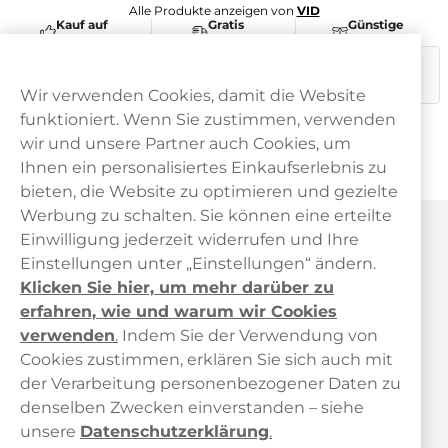
Alle Produkte anzeigen von
VID
Kauf auf
Gratis
Günstige
Rechnung
Versand
Preise
Dieses Produkt ist nicht risikofrei und enthält Nikotin, eine
süchtig machende Substanz.
Wir verwenden Cookies, damit die Website
funktioniert. Wenn Sie zustimmen, verwenden
wir und unsere Partner auch Cookies, um
Ihnen ein personalisiertes Einkaufserlebnis zu
bieten, die Website zu optimieren und gezielte
Werbung zu schalten. Sie können eine erteilte
Haypp Österreich
Einwilligung jederzeit widerrufen und Ihre
Einstellungen unter „Einstellungen“ ändern.
Klicken Sie hier, um mehr darüber zu
erfahren, wie und warum wir Cookies
verwenden
.
Indem Sie der Verwendung von
Cookies zustimmen, erklären Sie sich auch mit
der Verarbeitung personenbezogener Daten zu
Kundendienst
denselben Zwecken einverstanden – siehe
unsere
Datenschutzerklärung
.