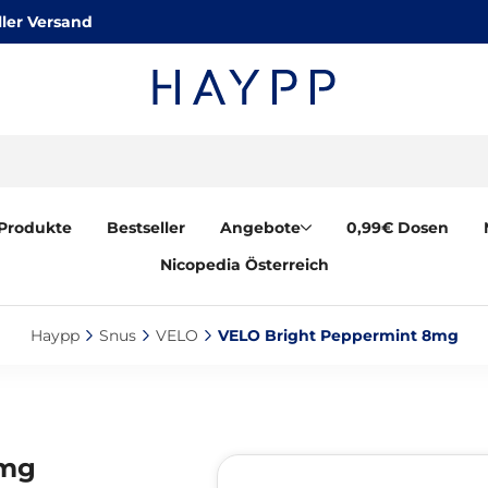
ler Versand
Produkte
Bestseller
Angebote
0,99€ Dosen
Nicopedia Österreich
Haypp‎
Snus‎
VELO‎
VELO Bright Peppermint 8mg‎
8mg