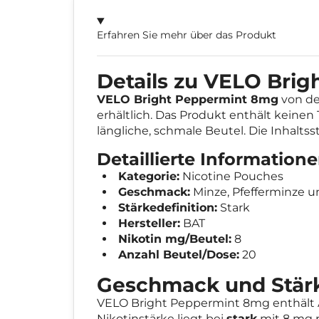
Erfahren Sie mehr über das Produkt
Details zu VELO Bri
VELO Bright Peppermint 8mg
von de
erhältlich. Das Produkt enthält keine
längliche, schmale Beutel. Die Inhalts
Detaillierte Informatio
Kategorie:
Nicotine Pouches
Geschmack:
Minze, Pfefferminze 
Stärkedefinition:
Stark
Hersteller:
BAT
Nikotin mg/Beutel:
8
Anzahl Beutel/Dose:
20
Geschmack und Stär
VELO Bright Peppermint 8mg enthäl
Nikotinstärke liegt bei
stark
mit 8 mg p