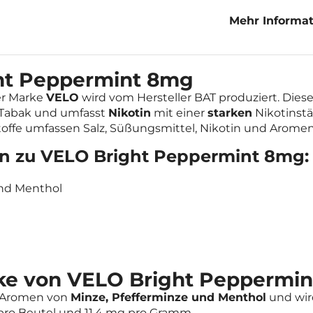
Mehr Informat
Peppermint 
ght Peppermint 8mg
r Marke
VELO
wird vom Hersteller BAT produziert. Dies
n Tabak und umfasst
Nikotin
mit einer
starken
Nikotinstä
stoffe umfassen Salz, Süßungsmittel, Nikotin und Aromen
nen zu VELO Bright Peppermint 8mg:
und Menthol
ke von VELO Bright Peppermi
t Aromen von
Minze, Pfefferminze und Menthol
und wir
ro Beutel und 11,4 mg pro Gramm.